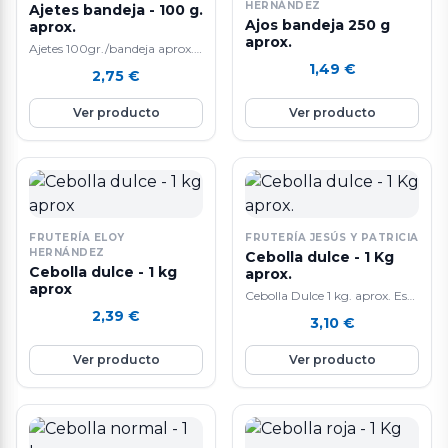
HERNÁNDEZ
Ajetes bandeja - 100 g.
Ajos bandeja 250 g
aprox.
aprox.
Ajetes 100gr./bandeja aprox.
Los ajetes o ajos tiernos son
1,49
€
2,75
€
ajos que se han recolectados
antes de que maduren o
Ver producto
Ver producto
echen diente.
FRUTERÍA ELOY
FRUTERÍA JESÚS Y PATRICIA
HERNÁNDEZ
Cebolla dulce - 1 Kg
Cebolla dulce - 1 kg
aprox.
aprox
Cebolla Dulce 1 kg. aprox. Es
rica en vitaminas del grupo B,
2,39
€
3,10
€
sobretodo folatos (importante
para la formacion del feto y
Ver producto
Ver producto
para la regeneracion celular) y
B6 (implicada en la
produccion de globulos rojos),
y tambien en vitamina C, que
destaca por su propiedad