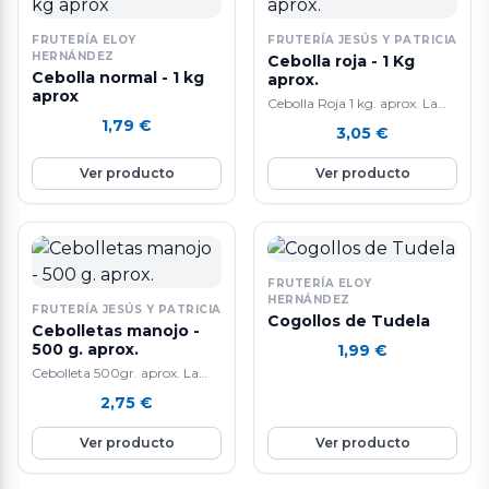
antioxidante. y minerales
como el potasio, el magnesio
FRUTERÍA ELOY
FRUTERÍA JESÚS Y PATRICIA
y el calcio.
HERNÁNDEZ
Cebolla roja - 1 Kg
Cebolla normal - 1 kg
aprox.
aprox
Cebolla Roja 1 kg. aprox. La
cebolla roja posee un alto
1,79
€
3,05
€
contenido en azufre y
quercetina. El azufre es un
Ver producto
Ver producto
componente de la queratina
que mejora la circulacion
sanguinea del cuero cabelludo
y la produccion de colageno.
Ademas, presenta
propiedades antibacterianas.
FRUTERÍA ELOY
HERNÁNDEZ
FRUTERÍA JESÚS Y PATRICIA
Cogollos de Tudela
Cebolletas manojo -
500 g. aprox.
1,99
€
Cebolleta 500gr. aprox. La
cebolleta es un alimento con
2,75
€
un escaso aporte calórico,
porque su contenido en agua
Ver producto
Ver producto
es aproximadamente del 90%.