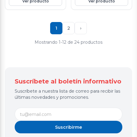
Ver producto
Ver producto
produccion de globulos rojos y
globulos blancos. Mejora la
salud del cabello, uñas, piel,
huesos y dientes. Previene
enfermedades
1
2
›
cardiovasculares y ayuda a la
coagulacion sanguinea.
Mostrando 1-12 de 24 productos
Suscríbete al boletín informativo
Suscríbete a nuestra lista de correo para recibir las
últimas novedades y promociones.
Suscribirme