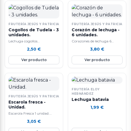
FRUTERÍA JESÚS Y PATRICIA
FRUTERÍA JESÚS Y PATRICIA
Cogollos de Tudela - 3
Corazón de lechuga -
unidades.
6 unidades.
Lechuga cogollos
Corazones de lechuga 6
3unidades/bandeja. Contiene
unidades/bandeja. Entre las
2,50
€
3,80
€
fibra, que regula nuestro
propiedades de los corazones
transito intestinal y nuestros
se encuentra el alto contenido
Ver producto
Ver producto
niveles de azucares en sangre.
en agua (95%) que unido a su
Esta fibra consigue que no
escaso valor calorico y su gran
absorbamos toda la grasa de
cantidad de hidratos de
los alimentos. Mejora nuestra
carbono la convierten en un
digestion y facilitan la funcion
alimento muy recomendable
del higado.
para dietas de
FRUTERÍA ELOY
adelgazamiento.
HERNÁNDEZ
FRUTERÍA JESÚS Y PATRICIA
Lechuga batavia
Escarola fresca -
Unidad.
1,99
€
Escarola Fresca 1 unidad.
Estimula el apetito y mejora
3,05
€
la digestion, gracias a los
folatos, ayuda en la