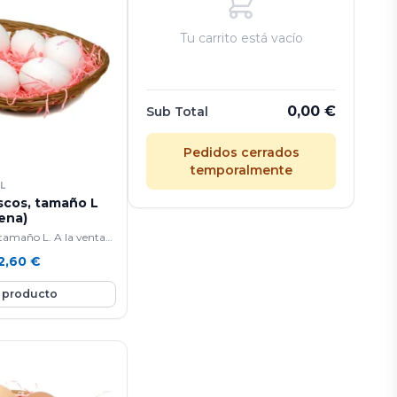
Tu carrito está vacío
0,00
€
Sub Total
Pedidos cerrados
temporalmente
L
scos, tamaño L
ena)
 tamaño L. A la venta
enas.
2,60
€
 producto