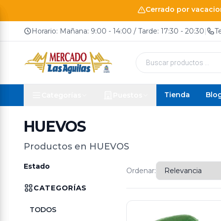
Cerrado por vacacion
Horario: Mañana: 9:00 - 14:00 / Tarde: 17:30 - 20:30
|
T
Búsqueda
de
productos
Tienda
Blo
Categorías
Puestos
HUEVOS
Productos en HUEVOS
Estado
Ordenar:
CATEGORÍAS
TODOS