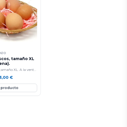
ENJO
scos, tamaño XL
ena).
 tamaño XL. A la venta
enas.
3,00
€
 producto