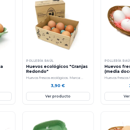
POLLERÍA RAÚL
POLLERÍA RAÚ
ia
Huevos ecológicos "Granjas
Huevos fre
Redondo"
(media doc
Huevos frescos ecológicos. Marca:
Huevos frescos
Granjas Redondo. A la venta por
por medias doc
3,90
€
medias docenas.
Ver producto
Ver