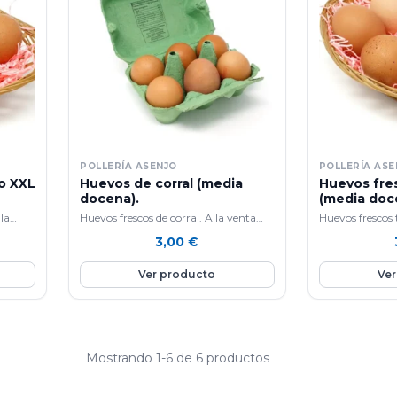
POLLERÍA ASENJO
POLLERÍA AS
o XXL
Huevos de corral (media
Huevos fre
docena).
(media doc
la
Huevos frescos de corral. A la venta
Huevos frescos
por medias docenas.
por medias doc
3,00
€
Ver producto
Ver
Mostrando 1-6 de 6 productos