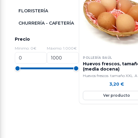
FLORISTERÍA
CHURRERÍA - CAFETERÍA
Precio
Mínimo: 0€
Máximo: 1.000€
POLLERÍA RAÚL
Huevos frescos, tamañ
(media docena)
Huevos frescos tamaño XXL. A 
venta por medias docenas.
3,20
€
Ver producto