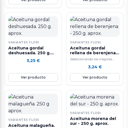
VARIANTES FLORI
VARIANTES FLORI
Aceituna gordal
Aceituna gordal
deshuesada. 250 g.
rellena de berenjena -
aprox.
250 g. aprox.
Seleccionando los mejores
3,25
€
ingredientes y siguiendo un
3,24
€
sistema de elaboración diaria
que hacen que nuestras…
Ver producto
Ver producto
VARIANTES FLORI
Aceituna morena del
VARIANTES FLORI
sur - 250 g. aprox.
Aceituna malagueña.