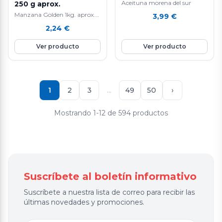
Aceituna morena del sur
250 g aprox.
Manzana Golden 1kg. aprox.
3,99
€
La manzana Golden es una
2,24
€
fruta nutritiva e hidratante ya
que está compuesta por agua
Ver producto
Ver producto
en un 85%, aporta vitamina E
y C, rica en fibra y en potasio.
Favorece la eliminación de
líquidos y mejora el tránsito
intestinal. Ayuda a controlar
1
2
3
…
49
50
›
el colesterol.
Mostrando 1-12 de 594 productos
Suscríbete al boletín informativo
Suscríbete a nuestra lista de correo para recibir las
últimas novedades y promociones.