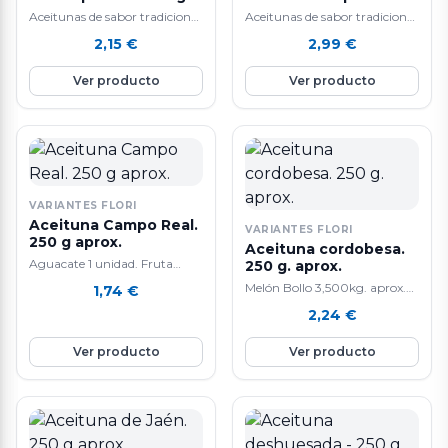
aprox.
250 g. aprox.
Aceitunas de sabor tradicional
Aceitunas de sabor tradicional
y alta calidad.
y alta calidad.
2,15
€
2,99
€
Ver producto
Ver producto
VARIANTES FLORI
Aceituna Campo Real.
VARIANTES FLORI
250 g aprox.
Aceituna cordobesa.
Aguacate 1 unidad. Fruta
250 g. aprox.
tropical. La composición de
Melón Bollo 3,500kg. aprox.
1,74
€
aguacate lo convierte en un
Tiene un efecto anti-edad
2,24
€
alimento extraordinario que
gracias a que contiene mucho
tiene cada día mas seguidores.
colágeno. También ayuda a la
Ver producto
Ver producto
Las propiedades son múltiples:
perdida de peso y a cicatrizar
lo mas curioso
heridas. Ademas, mejora la
nutricionalmente del
salud del corazón y del
aguacate es que siendo una
sistema digestivo por su alto
fruta fresca su principal
contenido en agua. Su
componente no son los