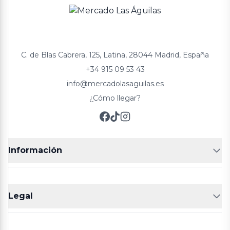
C. de Blas Cabrera, 125, Latina, 28044 Madrid, España
+34 915 09 53 43
info@mercadolasaguilas.es
¿Cómo llegar?
Información
FRUTERÍAS
CARNICERIAS
Legal
POLLERÍA
CHARCUTERIA
Aviso legal
Política de cookies