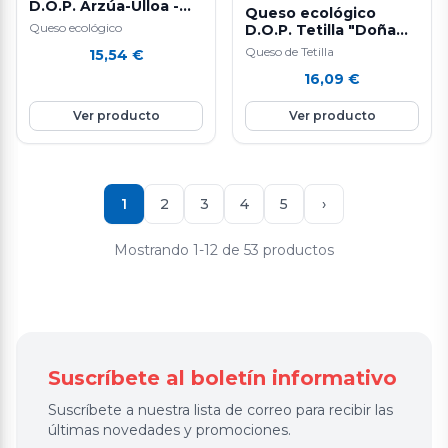
D.O.P. Arzúa-Ulloa -
Queso ecológico
650 g. aprox.
Queso ecológico
D.O.P. Tetilla "Doña
Cobiña" - 700 g. aprox.
Queso de Tetilla
15,54
€
16,09
€
Ver producto
Ver producto
1
2
3
4
5
›
Mostrando 1-12 de 53 productos
Suscríbete al boletín informativo
Suscríbete a nuestra lista de correo para recibir las
últimas novedades y promociones.