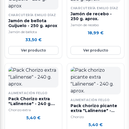
CHARCUTERÍA EMILIO DÍAZ
Jamón de recebo -
CHARCUTERÍA EMILIO DÍAZ
250 g. aprox.
Jamón de bellota
Jamón de recebo
Guijuelo - 250 g. aprox
Jamón de bellota
18,99
€
33,50
€
Ver producto
Ver producto
ALIMENTACIÓN FELGO
Pack Chorizo extra
ALIMENTACIÓN FELGO
"Lalinense" - 240 g.
Pack chorizo picante
aprox.
Chorizo extra
extra "Lalinense" -
240 g. aprox.
Chorizo
5,40
€
5,40
€