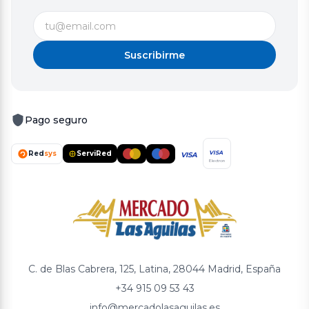
Suscribirme
Pago seguro
Red
sys
ServiRed
VISA
VISA
Electron
C. de Blas Cabrera, 125, Latina, 28044 Madrid, España
+34 915 09 53 43
info@mercadolasaguilas.es