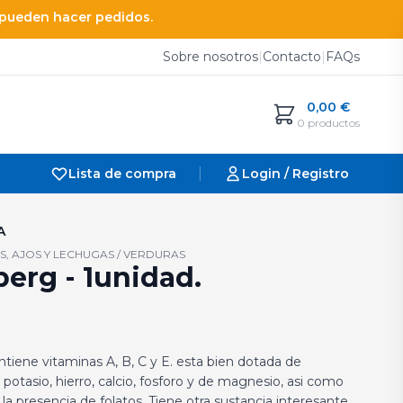
e pueden hacer pedidos.
Sobre nosotros
|
Contacto
|
FAQs
0,00
€
0 productos
|
Lista de compra
Login / Registro
A
S, AJOS Y LECHUGAS / VERDURAS
erg - 1unidad.
tiene vitaminas A, B, C y E. esta bien dotada de
potasio, hierro, calcio, fosforo y de magnesio, asi como
a presencia de folatos. Tiene otra sustancia interesante