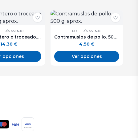
LERÍA ASENJO
POLLERÍA ASENJO
Conejo entero o troceado. De 1 a 1,3 kg aprox.
Contramuslos de pollo. 500 g. aprox.
14,30
€
4,50
€
r opciones
Ver opciones
VISA
VISA
Electron