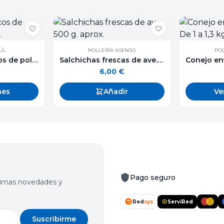
ÚL
POLLERÍA ASENJO
POL
Jamoncitos frescos de pollo. 600 g. aprox.
Salchichas frescas de ave. 500 g. aprox.
6,00
€
nes
Añadir
Ve
Pago seguro
últimas novedades y
Red
sys
ServiRed
Suscribirme