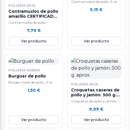
Contramuslos de pollo. A la
POLLERÍA RAÚL
venta al peso, en raciones de
5,15
€
Contramuslos de pollo
600 g. aproximadamente.
amarillo CERTIFICADO
Carne…
DE AUTENTICIDAD
Contramuslos de pollo
"Gran Cuk" - 600 g.
certificado amarillo. Marca:
7,79
€
aprox.
Gran Cuk, Grupo Sada. A la
venta al peso,…
Ver producto
Ver producto
POLLERÍA ASENJO
Burguer de pollo
Burger meat de pollo. A la
POLLERÍA RAÚL
venta por unidades de 125-150
Croquetas caseras de
1,50
€
gr. aproximadamente. Mezcla
pollo y jamón. 500 g.
de…
aprox.
Croquetas de pollo y jamón. A
la venta en raciones de 500
9,99
€
grs. aproximadamente.
Deliciosas…
Ver producto
Ver producto