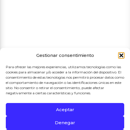
Política de cookies
Política de privacidad
Términos y condiciones de compra
Gestionar consentimiento
Para ofrecer las mejores experiencias, utilizamos tecnologías como las
cookies para almacenar y/o acceder a la información del dispositivo. El
consentimiento de estas tecnologías nos permitirá procesar datos como
el comportamiento de navegación o las identificaciones únicas en este
sitio. No consentir o retirar el consentimiento, puede afectar
negativamente a ciertas características y funciones.
Aceptar
Proyecto Subvencionado por el Ayuntamiento de Madrid
Denegar
2026 © Mercado de Las Águilas