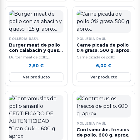
POLLERÍA RAÚL
POLLERÍA RAÚL
Burger meat de pollo
Carne picada de pollo
con calabacín y queso.
0% grasa. 500 g. aprox.
125 g. aprox.
Burger meat de pollo,
Carne picada de pollo
calabacín y queso. Sin gluten.
2,50
€
6,00
€
A la venta por unidades. 125…
Ver producto
Ver producto
POLLERÍA RAÚL
Contramuslos frescos
de pollo. 600 g. aprox.