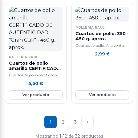
POLLERÍA RAÚL
Cuartos de pollo. 350 -
450 g. aprox.
Cuartos de pollo. A la venta
por unidades de 350 - 450 gr.
2,99
€
aproximadamente. Carne…
POLLERÍA RAÚL
Cuartos de pollo
amarillo CERTIFICADO
DE AUTENTICIDAD
Cuartos de pollo certificado
"Gran Cuk" - 450 g.
amarillo. Marca: Gran Cuk,
5,50
€
aprox.
Grupo Sada. A la venta al
peso,…
Ver producto
Ver producto
1
2
3
›
Mostrando 1-12 de 32 productos