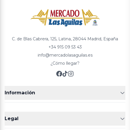
C. de Blas Cabrera, 125, Latina, 28044 Madrid, España
+34 915 09 53 43
info@mercadolasaguilas.es
¿Cómo llegar?
Información
FRUTERÍAS
CARNICERIAS
Legal
POLLERÍA
CHARCUTERIA
Aviso legal