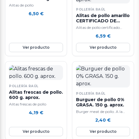
aprox.
Alitas de pollo
POLLERÍA RAÚL
6,50
€
Alitas de pollo amarillo
CERTIFICADO DE
AUTENTICIDAD "Gran
Alitas de pollo certificado
Cuk" - 600 g. aprox.
amarillo. Marca: Gran Cuk,
6,59
€
Grupo Sada. A la venta al
peso,…
Ver producto
Ver producto
POLLERÍA RAÚL
Alitas frescas de pollo.
POLLERÍA RAÚL
600 g. aprox.
Burguer de pollo 0%
Alitas frescas de pollo
GRASA. 150 g. aprox.
Burger meat de pollo. A la
4,19
€
venta por unidades de 125-150
2,40
€
gr. aproximadamente. Mezcla
de…
Ver producto
Ver producto