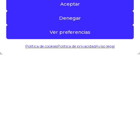
Aceptar
Denegar
Ver preferencias
0
Política de cookies
Política de privacidad
Aviso legal
Info
Productos
Puestos
Lista compra
Mi cuenta
Suscríbete al boletín informativo
Suscríbete a nuestra lista de correo para recibir las
últimas novedades y promociones.