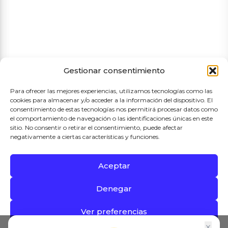
Términos y condiciones de compra
Gestionar consentimiento
Para ofrecer las mejores experiencias, utilizamos tecnologías como las
cookies para almacenar y/o acceder a la información del dispositivo. El
consentimiento de estas tecnologías nos permitirá procesar datos como
el comportamiento de navegación o las identificaciones únicas en este
sitio. No consentir o retirar el consentimiento, puede afectar
negativamente a ciertas características y funciones.
Aceptar
Proyecto Subvencionado por el Ayuntamiento de Madrid
Denegar
2026 © Mercado de Las Águilas
Ver preferencias
×
0