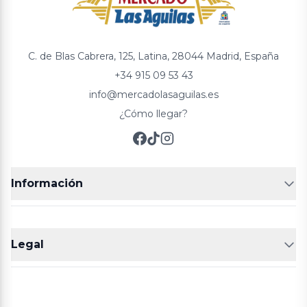
C. de Blas Cabrera, 125, Latina, 28044 Madrid, España
+34 915 09 53 43
info@mercadolasaguilas.es
¿Cómo llegar?
Información
FRUTERÍAS
CARNICERIAS
Legal
POLLERÍA
CHARCUTERIA
Aviso legal
Política de cookies
Política de privacidad