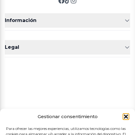
Información
FRUTERÍAS
CARNICERIAS
Legal
POLLERÍA
CHARCUTERIA
Aviso legal
Política de cookies
Política de privacidad
Términos y condiciones de compra
Gestionar consentimiento
Para ofrecer las mejores experiencias, utilizamos tecnologías como las
cookies para almacenar y/o acceder a la información del dispositivo. El