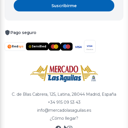
Suscribirme
Pago seguro
Red
sys
ServiRed
VISA
VISA
Electron
C. de Blas Cabrera, 125, Latina, 28044 Madrid, España
+34 915 09 53 43
info@mercadolasaguilas.es
¿Cómo llegar?