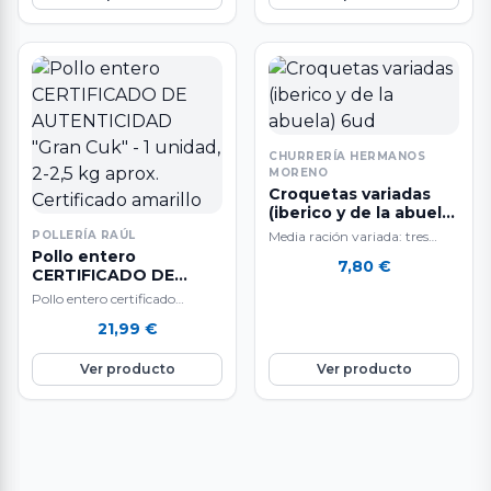
CHURRERÍA HERMANOS
MORENO
Croquetas variadas
(iberico y de la abuela)
6ud
POLLERÍA RAÚL
Media ración variada: tres
Pollo entero
croquetas de jamón ibérico y
7,80
€
CERTIFICADO DE
tres de pollo de la abuela.
AUTENTICIDAD "Gran
Pollo entero certificado
Cuk" - 1 unidad, 2-2,5
amarillo. Marca: Gran Cuk,
21,99
€
kg aprox. Certificado
Grupo Sada. A la venta por
amarillo
unidades de…
Ver producto
Ver producto