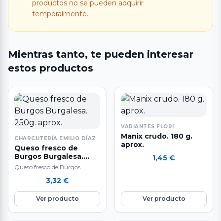
productos no se pueden adquirir
temporalmente.
Mientras tanto, te pueden interesar
estos productos
VARIANTES FLORI
Manix crudo. 180 g.
CHARCUTERÍA EMILIO DÍAZ
aprox.
Queso fresco de
Burgos Burgalesa.
1,45
€
250g. aprox.
Queso fresco de Burgos
Burgalesa.
3,32
€
Ver producto
Ver producto