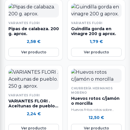
VARIANTES FLORI
VARIANTES FLORI
Pipas de calabaza. 200
Guindilla gorda en
g. aprox.
vinagre 200 g aprox.
2,58
€
1,79
€
Ver producto
Ver producto
CHURRERÍA HERMANOS
MORENO
VARIANTES FLORI
Huevos rotos c/jamón
VARIANTES FLORI .
o morcilla
Aceitunas de pueblo.
Huevos fritos rotos sobre
250 g. aprox.
2,24
€
patatas caseras, con jamón o
12,50
€
morcilla a elegir.
Ver producto
Ver producto