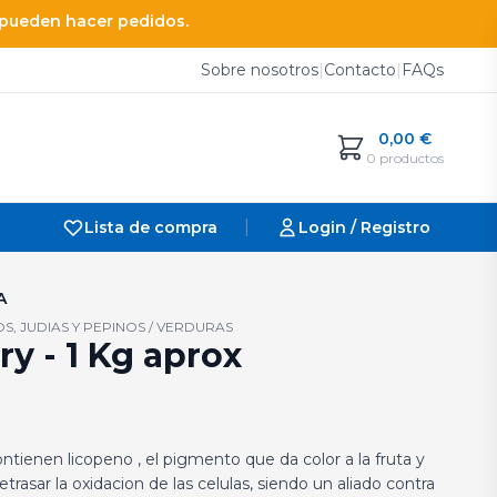
e pueden hacer pedidos.
Sobre nosotros
|
Contacto
|
FAQs
0,00
€
0 productos
|
Lista de compra
Login / Registro
A
OS, JUDIAS Y PEPINOS / VERDURAS
y - 1 Kg aprox
ntienen licopeno , el pigmento que da color a la fruta y
asar la oxidacion de las celulas, siendo un aliado contra