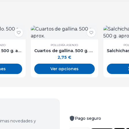
ENJO
POLLERÍA ASENJO
POL
Pechuga de pollo. 500 g. aprox.
Cuartos de gallina. 500 g. aprox.
2,75
€
nes
Ver opciones
Pago seguro
últimas novedades y