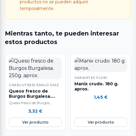
productos no se pueden adquirir
temporalmente.
Mientras tanto, te pueden interesar
estos productos
VARIANTES FLORI
Manix crudo. 180 g.
CHARCUTERÍA EMILIO DÍAZ
aprox.
Queso fresco de
Burgos Burgalesa.
1,45
€
250g. aprox.
Queso fresco de Burgos
Burgalesa.
3,32
€
Ver producto
Ver producto