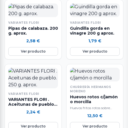
VARIANTES FLORI
VARIANTES FLORI
Pipas de calabaza. 200
Guindilla gorda en
g. aprox.
vinagre 200 g aprox.
2,58
€
1,79
€
Ver producto
Ver producto
CHURRERÍA HERMANOS
MORENO
VARIANTES FLORI
Huevos rotos c/jamón
VARIANTES FLORI .
o morcilla
Aceitunas de pueblo.
Huevos fritos rotos sobre
250 g. aprox.
2,24
€
patatas caseras, con jamón o
12,50
€
morcilla a elegir.
Ver producto
Ver producto