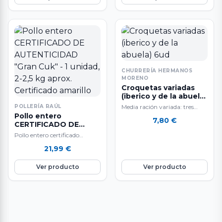
CHURRERÍA HERMANOS
MORENO
Croquetas variadas
(iberico y de la abuela)
6ud
POLLERÍA RAÚL
Media ración variada: tres
Pollo entero
croquetas de jamón ibérico y
7,80
€
CERTIFICADO DE
tres de pollo de la abuela.
AUTENTICIDAD "Gran
Pollo entero certificado
Cuk" - 1 unidad, 2-2,5
amarillo. Marca: Gran Cuk,
21,99
€
kg aprox. Certificado
Grupo Sada. A la venta por
amarillo
unidades de…
Ver producto
Ver producto