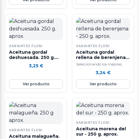
VARIANTES FLORI
VARIANTES FLORI
Aceituna gordal
Aceituna gordal
deshuesada. 250 g.
rellena de berenjena -
aprox.
250 g. aprox.
Seleccionando los mejores
3,25
€
ingredientes y siguiendo un
3,24
€
sistema de elaboración diaria
que hacen que nuestras…
Ver producto
Ver producto
VARIANTES FLORI
Aceituna morena del
VARIANTES FLORI
sur - 250 g. aprox.
Aceituna malagueña.