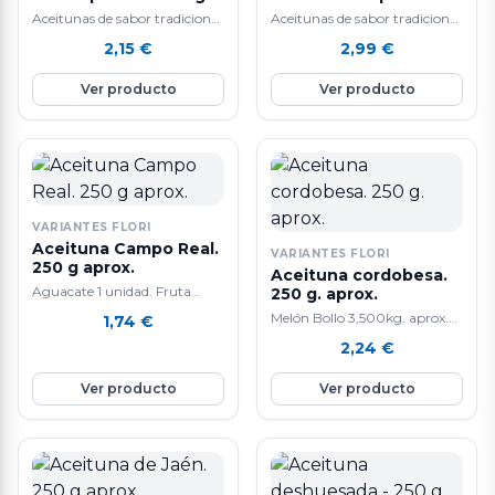
aprox.
250 g. aprox.
Aceitunas de sabor tradicional
Aceitunas de sabor tradicional
y alta calidad.
y alta calidad.
2,15
€
2,99
€
Ver producto
Ver producto
VARIANTES FLORI
Aceituna Campo Real.
VARIANTES FLORI
250 g aprox.
Aceituna cordobesa.
Aguacate 1 unidad. Fruta
250 g. aprox.
tropical. La composición de
Melón Bollo 3,500kg. aprox.
1,74
€
aguacate lo convierte en un
Tiene un efecto anti-edad
2,24
€
alimento extraordinario que
gracias a que contiene mucho
tiene cada día mas seguidores.
colágeno. También ayuda a la
Ver producto
Ver producto
Las propiedades son múltiples:
perdida de peso y a cicatrizar
lo mas curioso
heridas. Ademas, mejora la
nutricionalmente del
salud del corazón y del
aguacate es que siendo una
sistema digestivo por su alto
fruta fresca su principal
contenido en agua. Su
componente no son los