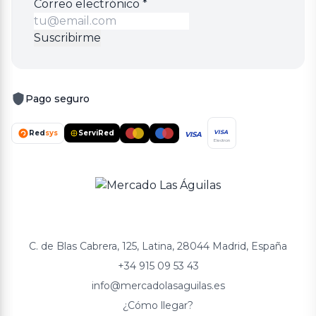
Correo
Correo electrónico
*
electrónico
Suscribirme
Pago seguro
Red
sys
ServiRed
VISA
VISA
Electron
C. de Blas Cabrera, 125, Latina, 28044 Madrid, España
+34 915 09 53 43
info@mercadolasaguilas.es
¿Cómo llegar?