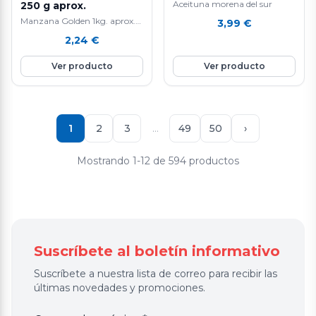
Aceituna morena del sur
250 g aprox.
Manzana Golden 1kg. aprox.
3,99
€
La manzana Golden es una
2,24
€
fruta nutritiva e hidratante ya
que está compuesta por agua
Ver producto
Ver producto
en un 85%, aporta vitamina E
y C, rica en fibra y en potasio.
Favorece la eliminación de
líquidos y mejora el tránsito
intestinal. Ayuda a controlar
1
2
3
…
49
50
›
el colesterol.
Mostrando 1-12 de 594 productos
Suscríbete al boletín informativo
Suscríbete a nuestra lista de correo para recibir las
últimas novedades y promociones.