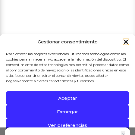
Términos y condiciones de compra
Gestionar consentimiento
Para ofrecer las mejores experiencias, utilizamos tecnologías como las
cookies para almacenar y/o acceder a la información del dispositivo. El
consentimiento de estas tecnologías nos permitirá procesar datos como
el comportamiento de navegación o las identificaciones únicas en este
sitio. No consentir o retirar el consentimiento, puede afectar
negativamente a ciertas características y funciones.
Aceptar
Proyecto Subvencionado por el Ayuntamiento de Madrid
Denegar
2026 © Mercado de Las Águilas
Ver preferencias
×
0