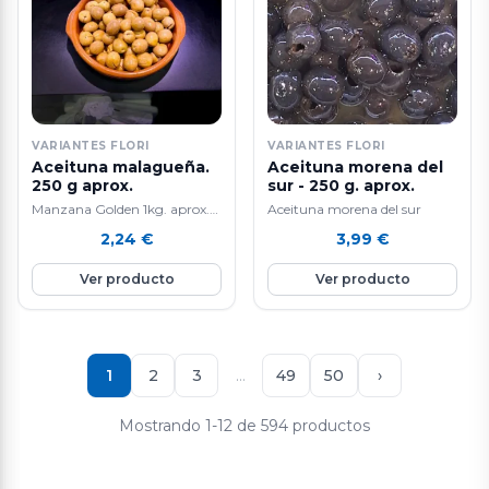
VARIANTES FLORI
VARIANTES FLORI
Aceituna malagueña.
Aceituna morena del
250 g aprox.
sur - 250 g. aprox.
Manzana Golden 1kg. aprox.
Aceituna morena del sur
La manzana Golden es una
2,24
€
3,99
€
fruta nutritiva e hidratante ya
que está compuesta por agua
Ver producto
Ver producto
en un 85%, aporta vitamina E
y C, rica en fibra y en potasio.
Favorece la eliminación de
líquidos y mejora el tránsito
intestinal. Ayuda a controlar
1
2
3
…
49
50
›
el colesterol.
Mostrando 1-12 de 594 productos