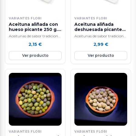
VARIANTES FLORI
VARIANTES FLORI
Aceituna aliñada con
Aceituna aliñada
hueso picante 250 g.
deshuesada picante
aprox.
250 g. aprox.
Aceitunas de sabor tradicional
Aceitunas de sabor tradicional
y alta calidad.
y alta calidad.
2,15
€
2,99
€
Ver producto
Ver producto
VARIANTES FLORI
VARIANTES FLORI