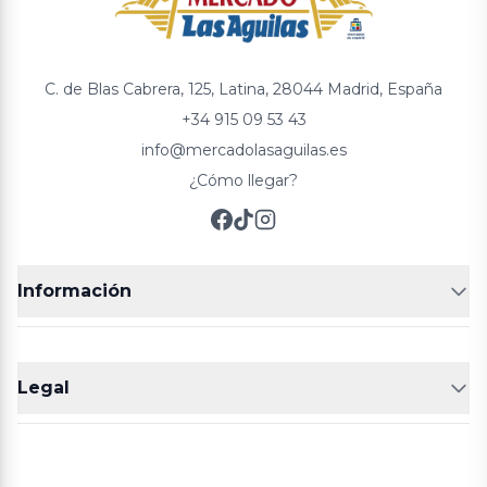
C. de Blas Cabrera, 125, Latina, 28044 Madrid, España
+34 915 09 53 43
info@mercadolasaguilas.es
¿Cómo llegar?
Información
FRUTERÍAS
CARNICERIAS
Legal
POLLERÍA
CHARCUTERIA
Aviso legal
Política de cookies
Política de privacidad