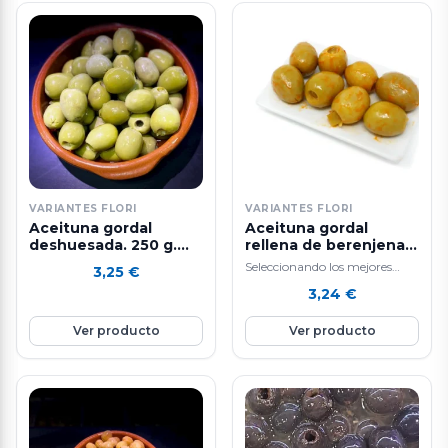
VARIANTES FLORI
VARIANTES FLORI
Aceituna gordal
Aceituna gordal
deshuesada. 250 g.
rellena de berenjena -
aprox.
250 g. aprox.
Seleccionando los mejores
3,25
€
ingredientes y siguiendo un
3,24
€
sistema de elaboración diaria
que hacen que nuestras…
Ver producto
Ver producto