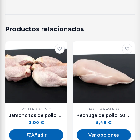
Productos relacionados
POLLERÍA ASENJO
POLLERÍA ASENJO
Jamoncitos de pollo. 500 g. aprox.
Pechuga de pollo. 500 g. aprox.
3,00
€
5,49
€
Añadir
Ver opciones