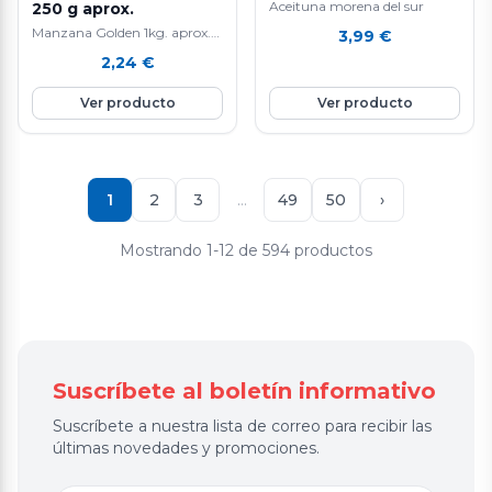
Aceituna morena del sur
250 g aprox.
Manzana Golden 1kg. aprox.
3,99
€
La manzana Golden es una
2,24
€
fruta nutritiva e hidratante ya
que está compuesta por agua
Ver producto
Ver producto
en un 85%, aporta vitamina E
y C, rica en fibra y en potasio.
Favorece la eliminación de
líquidos y mejora el tránsito
intestinal. Ayuda a controlar
1
2
3
…
49
50
›
el colesterol.
Mostrando 1-12 de 594 productos
Suscríbete al boletín informativo
Suscríbete a nuestra lista de correo para recibir las
últimas novedades y promociones.