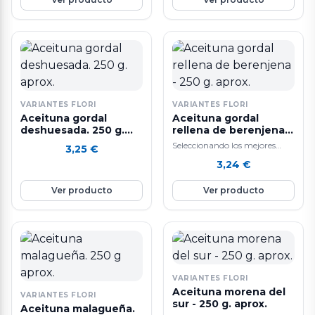
VARIANTES FLORI
VARIANTES FLORI
Aceituna gordal
Aceituna gordal
deshuesada. 250 g.
rellena de berenjena -
aprox.
250 g. aprox.
Seleccionando los mejores
3,25
€
ingredientes y siguiendo un
3,24
€
sistema de elaboración diaria
que hacen que nuestras…
Ver producto
Ver producto
VARIANTES FLORI
Aceituna morena del
VARIANTES FLORI
sur - 250 g. aprox.
Aceituna malagueña.