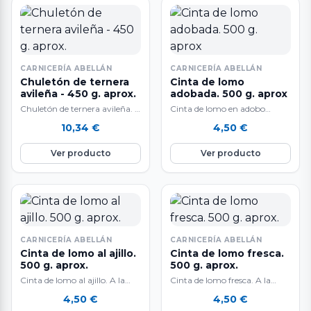
CARNICERÍA ABELLÁN
CARNICERÍA ABELLÁN
Chuletón de ternera
Cinta de lomo
avileña - 450 g. aprox.
adobada. 500 g. aprox
Chuletón de ternera avileña. A
Cinta de lomo en adobo
la venta por unidades de 450
artesana. A la venta al peso:
10,34
€
4,50
€
g. aprox. El peso…
500 gr. aproximadamente.
Deliciosa…
Ver producto
Ver producto
CARNICERÍA ABELLÁN
CARNICERÍA ABELLÁN
Cinta de lomo al ajillo.
Cinta de lomo fresca.
500 g. aprox.
500 g. aprox.
Cinta de lomo al ajillo. A la
Cinta de lomo fresca. A la
venta al peso: 500 gr.
venta al peso: 500 gr.
4,50
€
4,50
€
aproximadamente. Deliciosa
aproximadamente. Deliciosa