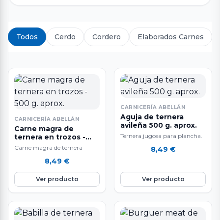
Todos
Cerdo
Cordero
Elaborados Carnes
CARNICERÍA ABELLÁN
Aguja de ternera
CARNICERÍA ABELLÁN
avileña 500 g. aprox.
Carne magra de
Ternera jugosa para plancha.
ternera en trozos -
500 g. aprox.
Carne magra de ternera
8,49
€
8,49
€
Ver producto
Ver producto