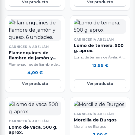
Ver producto
Ver producto
CARNICERÍA ABELLÁN
Lomo de ternera. 500
CARNICERÍA ABELLÁN
g. aprox.
Flamenquines de
Lomo de ternera de Ávila. A la
fiambre de jamón y
queso. 6 unidades.
venta al peso: 500 g.
Flamenquines de fiambre de
12,99
€
aproximadamente. Carne de…
pavo y queso. A la venta por
4,00
€
unidades. Flamenquines
elaborados con…
Ver producto
Ver producto
CARNICERÍA ABELLÁN
Morcilla de Burgos
CARNICERÍA ABELLÁN
Morcilla de Burgos
Lomo de vaca. 500 g.
aprox.
3,00
€