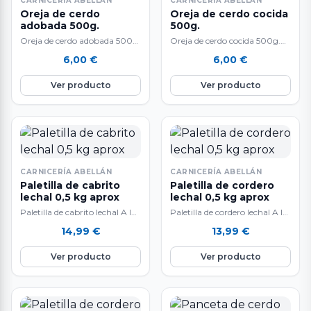
CARNICERÍA ABELLÁN
CARNICERÍA ABELLÁN
Oreja de cerdo
Oreja de cerdo cocida
adobada 500g.
500g.
Oreja de cerdo adobada 500g.
Oreja de cerdo cocida 500g.
Marca Rogusa. Calentar y
Marca Rogusa. Calentar y
6,00
€
6,00
€
comer. Ingredientes: Oreja de
comer. Ingredientes: Oreja de
cerdo 54%,…
cerdo 54%,…
Ver producto
Ver producto
CARNICERÍA ABELLÁN
CARNICERÍA ABELLÁN
Paletilla de cabrito
Paletilla de cordero
lechal 0,5 kg aprox
lechal 0,5 kg aprox
Paletilla de cabrito lechal A la
Paletilla de cordero lechal A la
venta por unidades
venta por unidades
14,99
€
13,99
€
Ver producto
Ver producto