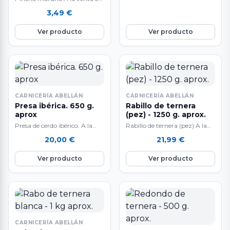
unidades. La carne de cerdo es
3,49
€
una de las más…
Ver producto
Ver producto
CARNICERÍA ABELLÁN
CARNICERÍA ABELLÁN
Presa ibérica. 650 g.
Rabillo de ternera
aprox
(pez) - 1250 g. aprox.
Presa de cerdo ibérico. A la
Rabillo de ternera (pez) A la
venta al peso: 500 gr.
venta al peso: 500 gr.
20,00
€
21,99
€
aproximadamente.
aproximadamente. Corte
Extraordinario sabor. El…
muy apreciado…
Ver producto
Ver producto
CARNICERÍA ABELLÁN