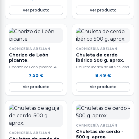
500 gr. aproximadamente.
casero natural sin colorantes
Extraordinario sabor.…
ni…
Ver producto
Ver producto
CARNICERÍA ABELLÁN
CARNICERÍA ABELLÁN
Chorizo de León
Chuleta de cerdo
picante.
ibérico 500 g. aprox.
Chorizo de León picante. A la
Chuleta ibérica de alta calidad
venta por unidades. Chorizo
7,50
€
8,49
€
casero natural sin colorantes
ni…
Ver producto
Ver producto
CARNICERÍA ABELLÁN
Chuletas de cerdo -
CARNICERÍA ABELLÁN
500 g. aprox.