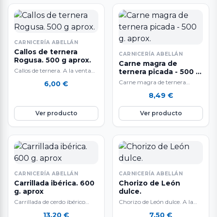
CARNICERÍA ABELLÁN
Callos de ternera
CARNICERÍA ABELLÁN
Rogusa. 500 g aprox.
Carne magra de
Callos de ternera. A la venta
ternera picada - 500 g.
en raciones de 500 gr.
aprox.
Carne magra de ternera
6,00
€
aproximadamente. Los
picada. A la venta al peso: 500
8,49
€
mejores ingredientes…
gr. aproximadamente. El
peso…
Ver producto
Ver producto
CARNICERÍA ABELLÁN
CARNICERÍA ABELLÁN
Carrillada ibérica. 600
Chorizo de León
g. aprox
dulce.
Carrillada de cerdo ibérico
Chorizo de León dulce. A la
fileteada. A la venta al peso:
venta por unidades. Chorizo
13,20
€
7,50
€