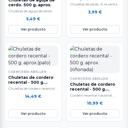
Chuletas de aguja de
Chuletas de cerdo. A la venta
cerdo. 500 g. aprox.
al peso: 500 gr.
Chuletas de aguja de cerdo.
3,99
€
aproximadamente. La carne
3,49
€
de cerdo es…
Ver producto
Ver producto
CARNICERÍA ABELLÁN
Chuletas de cordero
CARNICERÍA ABELLÁN
recental - 500 g.
Chuletas de cordero
aprox.(palo)
Chuletas de cordero recental A
recental - 500 g.
la venta al peso: 500 gr.
aprox. (riñonada)
Cordero recental nacional
14,49
€
aproximadamente. El peso
riñonada
10,99
€
del…
Ver producto
Ver producto