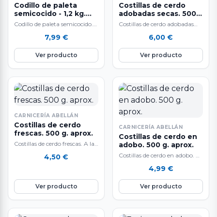
Codillo de paleta
Costillas de cerdo
semicocido - 1,2 kg.
adobadas secas. 500
aprox.
g. aprox.
Codillo de paleta semicocido.
Costillas de cerdo adobadas
A la venta por unidades.
secas. A la venta al peso: 500
7,99
€
6,00
€
Codillo de paleta semicocido al
grs. aproximadamente. El
estilo…
peso…
Ver producto
Ver producto
CARNICERÍA ABELLÁN
Costillas de cerdo
CARNICERÍA ABELLÁN
frescas. 500 g. aprox.
Costillas de cerdo en
Costillas de cerdo frescas. A la
adobo. 500 g. aprox.
venta al peso: 500 gr.
Costillas de cerdo en adobo. A
4,50
€
aproximadamente. La carne
la venta al peso: 500 g.
4,99
€
de…
aproximadamente. La carne…
Ver producto
Ver producto