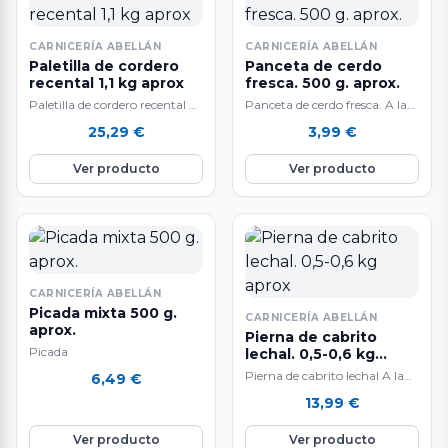
CARNICERÍA ABELLÁN
CARNICERÍA ABELLÁN
Paletilla de cordero
Panceta de cerdo
recental 1,1 kg aprox
fresca. 500 g. aprox.
Paletilla de cordero recental A
Panceta de cerdo fresca. A la
la venta por unidades
venta al peso: 500 gr.
25,29
€
3,99
€
aproximadamente. La carne
de…
Ver producto
Ver producto
CARNICERÍA ABELLÁN
Picada mixta 500 g.
CARNICERÍA ABELLÁN
aprox.
Pierna de cabrito
Picada
lechal. 0,5-0,6 kg
aprox
Pierna de cabrito lechal A la
6,49
€
venta por unidades
13,99
€
Ver producto
Ver producto