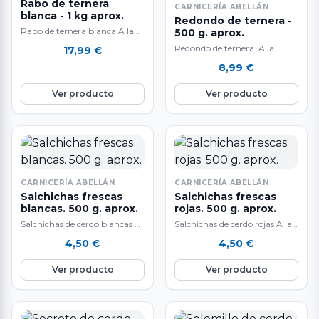
Rabo de ternera
CARNICERÍA ABELLÁN
blanca - 1 kg aprox.
Redondo de ternera -
Rabo de ternera blanca A la
500 g. aprox.
venta al peso: 1 kg.
Redondo de ternera. A la
17,99
€
aproximadamente. Exquisita
venta al peso: 500 g.
8,99
€
carne de…
aproximadamente. El peso del
producto…
Ver producto
Ver producto
CARNICERÍA ABELLÁN
CARNICERÍA ABELLÁN
Salchichas frescas
Salchichas frescas
blancas. 500 g. aprox.
rojas. 500 g. aprox.
Salchichas de cerdo blancas A
Salchichas de cerdo rojas A la
la venta al peso: 500 gr.
venta al peso: 500 gr.
4,50
€
4,50
€
aproximadamente. La carne
aproximadamente. La carne
de…
de…
Ver producto
Ver producto