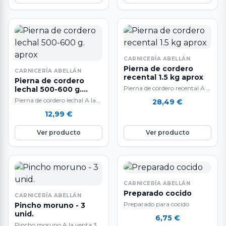
CARNICERÍA ABELLÁN
Pierna de cordero
CARNICERÍA ABELLÁN
recental 1.5 kg aprox
Pierna de cordero
Pierna de cordero recental A la
lechal 500-600 g.
aprox
venta por unidades
Pierna de cordero lechal A la
28,49
€
venta por unidades
12,99
€
Ver producto
Ver producto
CARNICERÍA ABELLÁN
Preparado cocido
CARNICERÍA ABELLÁN
Preparado para cocido
Pincho moruno - 3
unid.
6,75
€
Pincho moruno A la venta 3