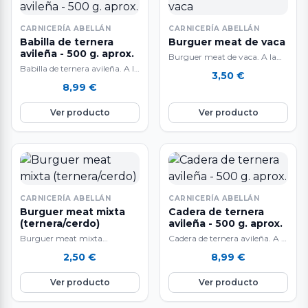
CARNICERÍA ABELLÁN
CARNICERÍA ABELLÁN
Babilla de ternera
Burguer meat de vaca
avileña - 500 g. aprox.
Burguer meat de vaca. A la
Babilla de ternera avileña. A la
venta por unidades Para
3,50
€
venta al peso: 500 gr.
preparar exquisitas
8,99
€
aproximadamente. El peso
hamburguesas caseras.
del…
Ver producto
Ver producto
CARNICERÍA ABELLÁN
CARNICERÍA ABELLÁN
Burguer meat mixta
Cadera de ternera
(ternera/cerdo)
avileña - 500 g. aprox.
Burguer meat mixta
Cadera de ternera avileña. A la
(ternera/cerdo). A la venta por
venta al peso: 500 g.
2,50
€
8,99
€
unidades Para preparar
aproximadamente. El peso
exquisitas hamburguesas
del…
Ver producto
Ver producto
caseras.