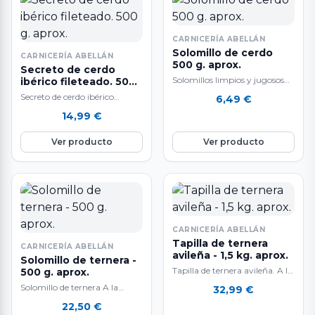
CARNICERÍA ABELLÁN
Solomillo de cerdo
CARNICERÍA ABELLÁN
500 g. aprox.
Secreto de cerdo
Solomillos limpios y jugosos
ibérico fileteado. 500
g. aprox.
de cerdo de primera calidad
Secreto de cerdo ibérico
6,49
€
fileteado. A la venta al peso:
14,99
€
500 gr. aproximadamente.
Extraordinario sabor.…
Ver producto
Ver producto
CARNICERÍA ABELLÁN
Tapilla de ternera
CARNICERÍA ABELLÁN
avileña - 1,5 kg. aprox.
Solomillo de ternera -
Tapilla de ternera avileña. A la
500 g. aprox.
venta por unidades de 1,5 kg.
Solomillo de ternera A la
32,99
€
aproximadamente. El peso…
venta al peso: 500 grs.
22,50
€
aproximadamente. El corte