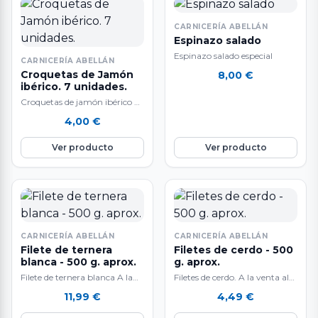
CARNICERÍA ABELLÁN
Espinazo salado
Espinazo salado especial
CARNICERÍA ABELLÁN
Croquetas de Jamón
8,00
€
ibérico. 7 unidades.
Croquetas de jamón ibérico A
la venta en raciones de 7
4,00
€
unidades. Crujientes croquetas
elaboradas…
Ver producto
Ver producto
CARNICERÍA ABELLÁN
CARNICERÍA ABELLÁN
Filete de ternera
Filetes de cerdo - 500
blanca - 500 g. aprox.
g. aprox.
Filete de ternera blanca A la
Filetes de cerdo. A la venta al
venta al peso: 500 g.
peso: 500 gr.
11,99
€
4,49
€
aproximadamente. Exquisita
aproximadamente. La carne
carne de…
de cerdo es…