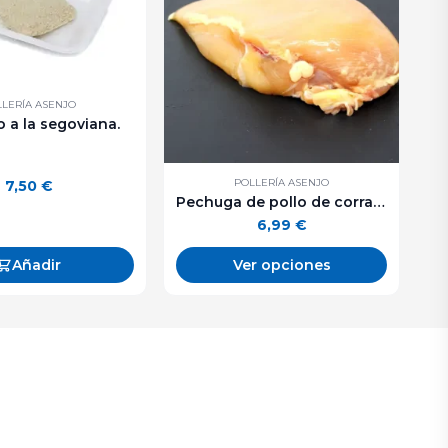
LERÍA ASENJO
 a la segoviana.
POLLERÍA ASENJO
7,50
€
Pechuga de pollo de corral. 500 g. aprox.
6,99
€
Añadir
Ver opciones