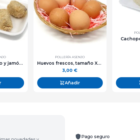
POL
Cachopo
ENJO
POLLERÍA ASENJO
Croquetas de pollo y jamón (500 g. aprox.)
Huevos frescos, tamaño XL (media docena).
3,00
€
r
Añadir
Pago seguro
últimas novedades y