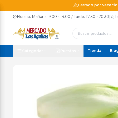
Cerrado por vacacion
Horario: Mañana: 9:00 - 14:00 / Tarde: 17:30 - 20:30
|
T
Búsqueda
de
productos
Tienda
Blo
Categorías
Puestos