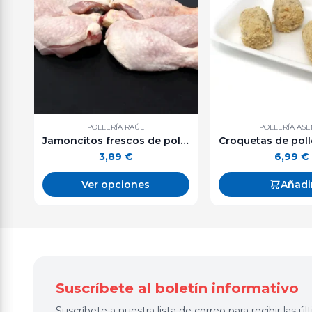
POLLERÍA RAÚL
POLLERÍA AS
Jamoncitos frescos de pollo. 600 g. aprox.
3,89
€
6,99
€
Ver opciones
Añadi
Suscríbete al boletín informativo
Suscríbete a nuestra lista de correo para recibir las 