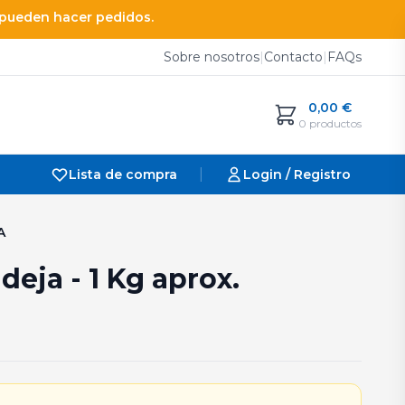
e pueden hacer pedidos.
Sobre nosotros
|
Contacto
|
FAQs
0,00
€
0 productos
|
Lista de compra
Login / Registro
A
deja - 1 Kg aprox.