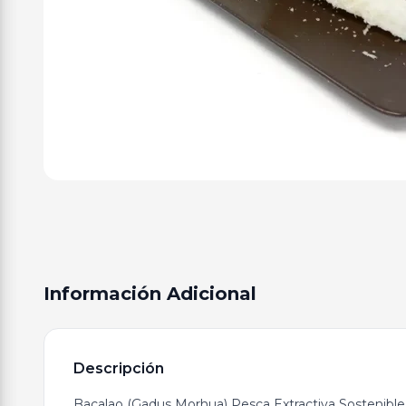
Información Adicional
Descripción
Bacalao (Gadus Morhua) Pesca Extractiva Sostenible 