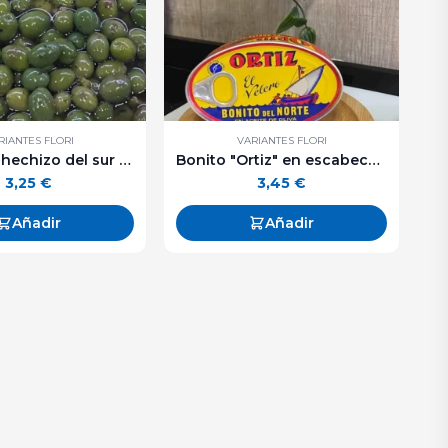
RIANTES FLORI
VARIANTES FLORI
Aceitunas hechizo del sur - 250 g. aprox.
Bonito "Ortiz" en escabeche lata ovalada. 112 g. aprox.
3,25
€
3,45
€
Añadir
Añadir