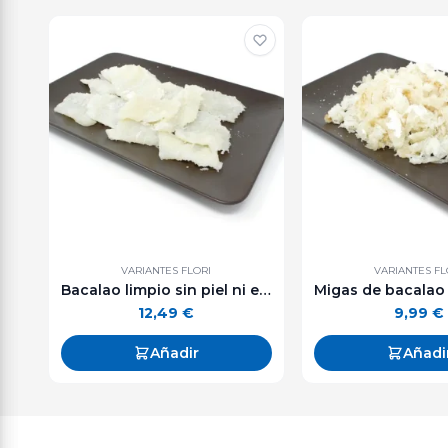
VARIANTES FLORI
VARIANTES FL
Bacalao limpio sin piel ni espinas 400 - 500 g. aprox.
12,49
€
9,99
€
Añadir
Añadi