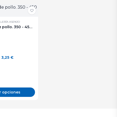
LERÍA ASENJO
Cuartos de pollo. 350 - 450 g. aprox.
3,25
€
r opciones