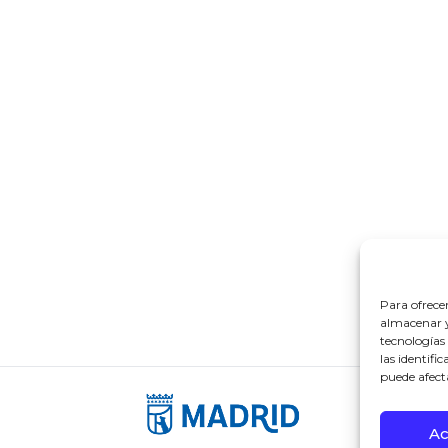
Para ofrece
almacenar y/
tecnologías
las identifi
puede afect
Ac