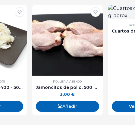
POL
ORI
POLLERÍA ASENJO
Migas de bacalao 400 - 500 g. aprox.
Jamoncitos de pollo. 500 g. aprox.
3,00
€
Ve
r
Añadir