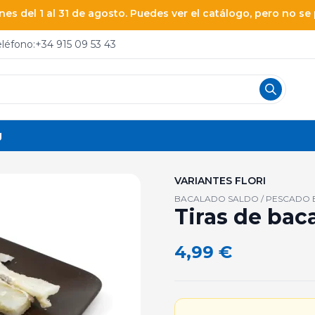
es del 1 al 31 de agosto. Puedes ver el catálogo, pero no s
eléfono:
+34 915 09 53 43
g
VARIANTES FLORI
BACALADO SALDO / PESCADO B
Tiras de baca
4,99
€