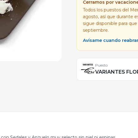
Cerramos por vacacion
Todos los puestos del Mer
agosto, así que durante 
sigue disponible para que
septiembre.
Avísame cuando reabr
Puesto
VARIANTES FLO
con Sedales y Anzuelo muy selecto sin piel ni espinas.