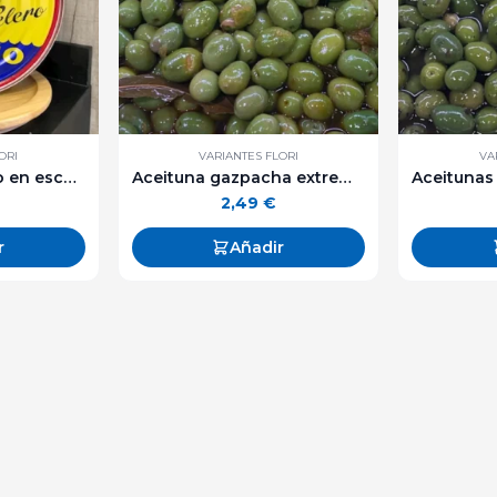
ORI
VARIANTES FLORI
VA
Bonito "Ortiz" frito en escabeche lata grande.
Aceituna gazpacha extremeña - 250 g. aprox
2,49
€
r
Añadir