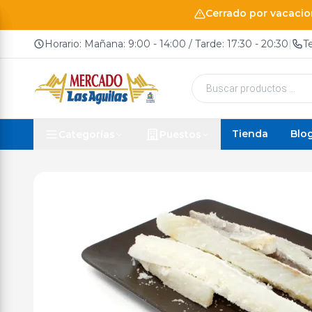
Cerrado por vacacion
Horario: Mañana: 9:00 - 14:00 / Tarde: 17:30 - 20:30
|
T
Búsqueda
de
productos
Tienda
Blo
Categorías
Puestos