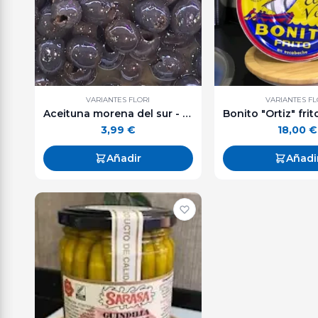
VARIANTES FLORI
VARIANTES FL
Aceituna morena del sur - 250 g. aprox.
3,99
€
18,00
€
Añadir
Añadi