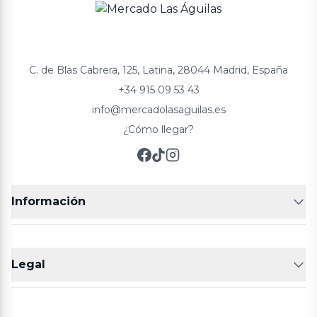
C. de Blas Cabrera, 125, Latina, 28044 Madrid, España
+34 915 09 53 43
info@mercadolasaguilas.es
¿Cómo llegar?
Información
FRUTERÍAS
CARNICERIAS
Legal
POLLERÍA
CHARCUTERIA
Aviso legal
Política de cookies