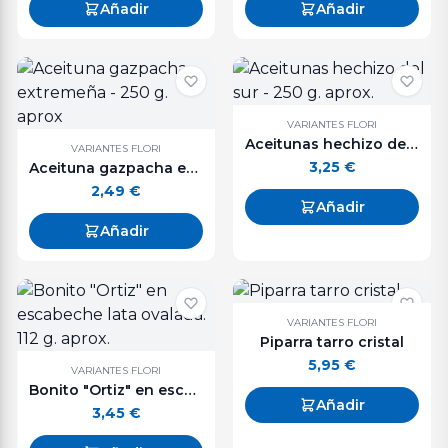
Añadir
Añadir
VARIANTES FLORI
Aceitunas hechizo del sur - 250 g. aprox.
VARIANTES FLORI
3,25
€
Aceituna gazpacha extremeña - 250 g. aprox
2,49
€
Añadir
Añadir
VARIANTES FLORI
Piparra tarro cristal
5,95
€
VARIANTES FLORI
Bonito "Ortiz" en escabeche lata ovalada. 112 g. aprox.
Añadir
3,45
€