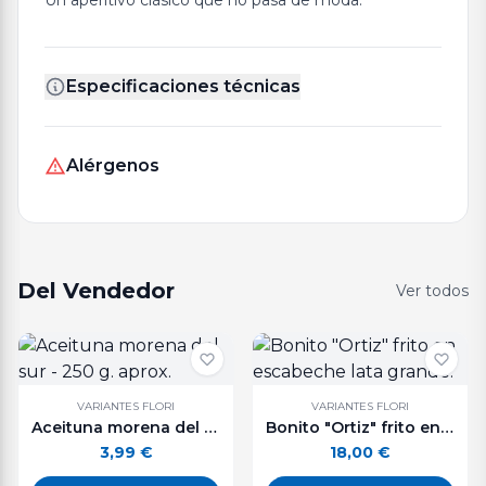
Un aperitivo clásico que no pasa de moda.
Especificaciones técnicas
Alérgenos
Del Vendedor
Ver todos
VARIANTES FLORI
VARIANTES FLORI
Aceituna morena del sur - 250 g. aprox.
Bonito "Ortiz" frito en escabeche lata grande.
3,99
€
18,00
€