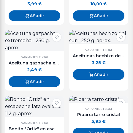
3,99
€
18,00
€
Añadir
Añadir
VARIANTES FLORI
Aceitunas hechizo del sur - 250 g. aprox.
VARIANTES FLORI
3,25
€
Aceituna gazpacha extremeña - 250 g. aprox
2,49
€
Añadir
Añadir
VARIANTES FLORI
Piparra tarro cristal
5,95
€
VARIANTES FLORI
Bonito "Ortiz" en escabeche lata ovalada. 112 g. aprox.