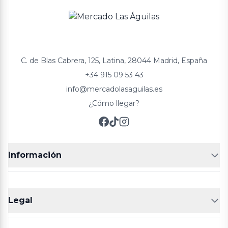
C. de Blas Cabrera, 125, Latina, 28044 Madrid, España
+34 915 09 53 43
info@mercadolasaguilas.es
¿Cómo llegar?
Información
FRUTERÍAS
CARNICERIAS
Legal
POLLERÍA
CHARCUTERIA
Aviso legal