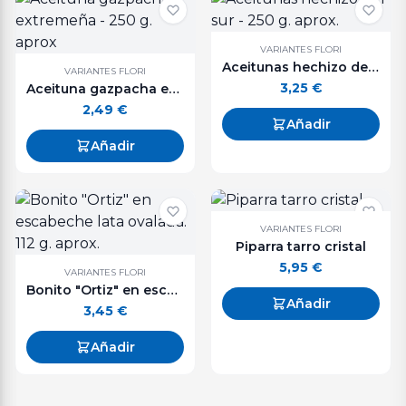
VARIANTES FLORI
Aceitunas hechizo del sur - 250 g. aprox.
VARIANTES FLORI
3,25
€
Aceituna gazpacha extremeña - 250 g. aprox
2,49
€
Añadir
Añadir
VARIANTES FLORI
Piparra tarro cristal
5,95
€
VARIANTES FLORI
Bonito "Ortiz" en escabeche lata ovalada. 112 g. aprox.
Añadir
3,45
€
Añadir