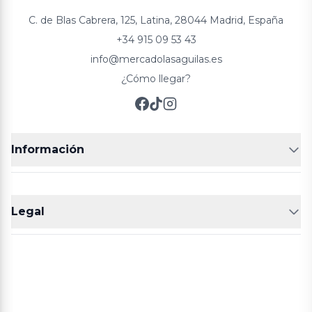
C. de Blas Cabrera, 125, Latina, 28044 Madrid, España
+34 915 09 53 43
info@mercadolasaguilas.es
¿Cómo llegar?
Información
FRUTERÍAS
CARNICERIAS
Legal
POLLERÍA
CHARCUTERIA
Aviso legal
Política de cookies
Política de privacidad
Términos y condiciones de compra