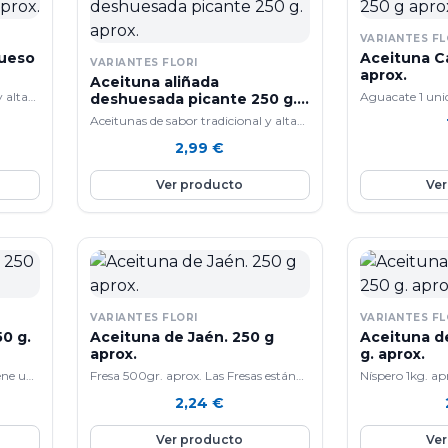
VARIANTES FL
hueso
Aceituna C
VARIANTES FLORI
aprox.
Aceituna aliñada
y alta
Aguacate 1 unid
deshuesada picante 250 g.
aprox.
composición de
Aceitunas de sabor tradicional y alta
en un alimento
calidad.
2,99
€
tiene cada día 
propiedades son
Ver producto
Ver
curioso nutrici
aguacate es qu
fresca su prin
son los hidratos
grasas, que con
peso. Aportan e
necesidades dia
poco de pro vi
VARIANTES FLORI
VARIANTES FL
variedad de mine
0 g.
Aceituna de Jaén. 250 g
Aceituna des
magnesio, fósfo
aprox.
g. aprox.
cinc). el Aguac
ene un
Fresa 500gr. aprox. Las Fresas están
Níspero 1kg. ap
las etapas de la
constituidos por un 90& de agua y
fruto redondea
2,24
€
moderar su infe
mbién
pocas grasas e hidratos de carbono
que es apreciad
con sobrepeso.
por lo que es ideal para adelgazar en
aromática, dulce
Ver producto
Ver
ora la
las dietas. Son ricos en Vitamina C,
pulpa es aromát