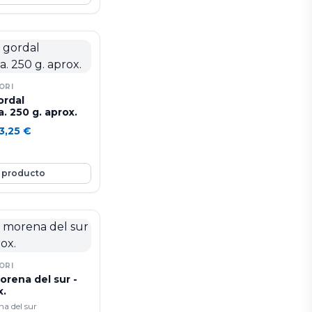
nosa y de sabor dulce
tiene varias semillas
ran tamaño.
ORI
ordal
 250 g. aprox.
3,25
€
 producto
ORI
rena del sur -
x.
a del sur