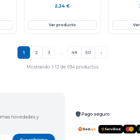
manzana Golden es una fruta
2,24
€
nutritiva e hidratante ya que está
stema
compuesta por agua en un 85%,
n que
aporta vitamina E y C, rica en fibra y
Ver producto
Ver
en potasio. Favorece la eliminación de
líquidos y mejora el tránsito intestinal.
Ayuda a controlar el colesterol.
1
2
3
…
49
50
›
Mostrando 1-12 de 594 productos
Pago seguro
últimas novedades y
Red
sys
ServiRed