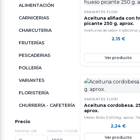
ALIMENTACIÓN
VARIANTES FLORI
CARNICERIAS
Aceituna aliñada con 
picante 250 g. aprox.
CHARCUTERIA
Aceitunas de sabor tradicional 
calidad.
2,15
€
FRUTERÍAS
PESCADERIAS
Ver producto
POLLERÍA
VARIANTES
FLORISTERÍA
VARIANTES FLORI
CHURRERÍA - CAFETERÍA
Aceituna cordobesa. 25
aprox.
Melón Bollo 3,500kg. aprox. Ti
Precio
efecto anti-edad gracias a que
2,24
€
contiene mucho colágeno. Ta
Mínimo: 0€
Máximo: 1.000€
ayuda a la perdida de peso y a
Ver producto
cicatrizar heridas. Ademas, mej