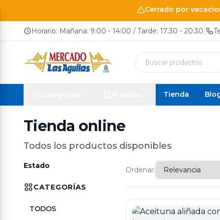
Cerrado por vacacion
Horario: Mañana: 9:00 - 14:00 / Tarde: 17:30 - 20:30
|
T
Búsqueda
de
productos
Tienda
Blo
Categorías
Puestos
Tienda online
Todos los productos disponibles
Estado
Ordenar:
CATEGORÍAS
TODOS