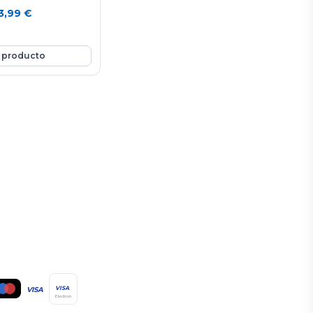
3,99
€
 producto
VISA
VISA
Electron