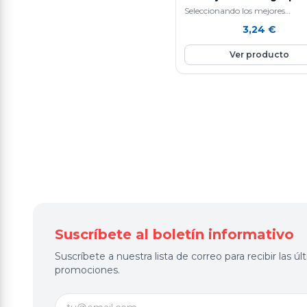
Seleccionando los mejores
ingredientes y siguiendo un si
3,24
€
de elaboración diaria que hace
nuestras…
Ver producto
Suscríbete al boletín informativo
Suscríbete a nuestra lista de correo para recibir las 
promociones.