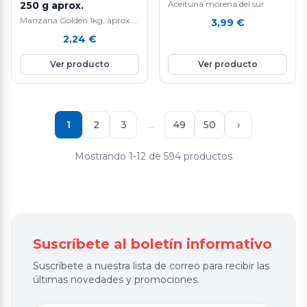
Aceituna morena del sur
250 g aprox.
Manzana Golden 1kg. aprox.
3,99
€
La manzana Golden es una
2,24
€
fruta nutritiva e hidratante ya
que está compuesta por agua
Ver producto
Ver producto
en un 85%, aporta vitamina E
y C, rica en fibra y en potasio.
Favorece la eliminación de
líquidos y mejora el tránsito
intestinal. Ayuda a controlar
1
2
3
…
49
50
›
el colesterol.
Mostrando 1-12 de 594 productos
Suscríbete al boletín informativo
Suscríbete a nuestra lista de correo para recibir las
últimas novedades y promociones.