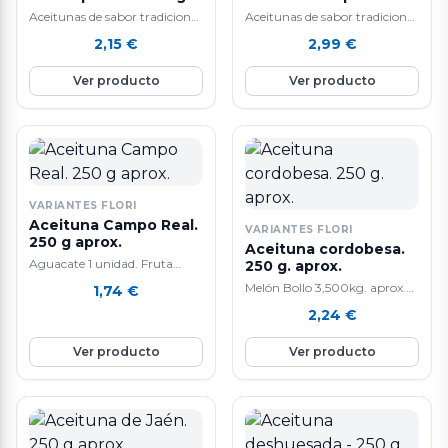
aprox.
250 g. aprox.
Aceitunas de sabor tradicional
Aceitunas de sabor tradicional
y alta calidad.
y alta calidad.
2,15
€
2,99
€
Ver producto
Ver producto
VARIANTES FLORI
Aceituna Campo Real.
VARIANTES FLORI
250 g aprox.
Aceituna cordobesa.
Aguacate 1 unidad. Fruta
250 g. aprox.
tropical. La composición de
Melón Bollo 3,500kg. aprox.
1,74
€
aguacate lo convierte en un
Tiene un efecto anti-edad
2,24
€
alimento extraordinario que
gracias a que contiene mucho
tiene cada día mas seguidores.
colágeno. También ayuda a la
Ver producto
Ver producto
Las propiedades son múltiples:
perdida de peso y a cicatrizar
lo mas curioso
heridas. Ademas, mejora la
nutricionalmente del
salud del corazón y del
aguacate es que siendo una
sistema digestivo por su alto
fruta fresca su principal
contenido en agua. Su
componente no son los