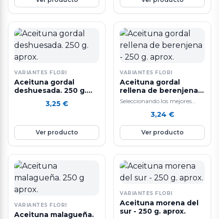
VARIANTES FLORI
VARIANTES FLORI
Aceituna gordal
Aceituna gordal
deshuesada. 250 g.
rellena de berenjena -
aprox.
250 g. aprox.
Seleccionando los mejores
3,25
€
ingredientes y siguiendo un
3,24
€
sistema de elaboración diaria
que hacen que nuestras…
Ver producto
Ver producto
VARIANTES FLORI
Aceituna morena del
VARIANTES FLORI
sur - 250 g. aprox.
Aceituna malagueña.