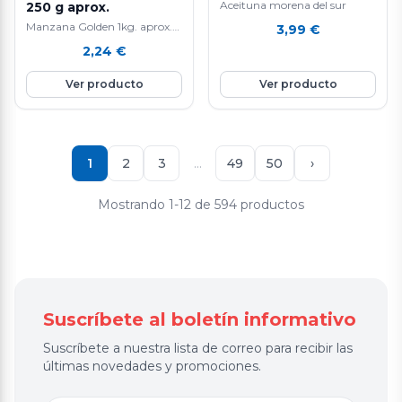
Aceituna morena del sur
250 g aprox.
Manzana Golden 1kg. aprox.
3,99
€
La manzana Golden es una
2,24
€
fruta nutritiva e hidratante ya
que está compuesta por agua
Ver producto
Ver producto
en un 85%, aporta vitamina E
y C, rica en fibra y en potasio.
Favorece la eliminación de
líquidos y mejora el tránsito
intestinal. Ayuda a controlar
1
2
3
…
49
50
›
el colesterol.
Mostrando 1-12 de 594 productos
Suscríbete al boletín informativo
Suscríbete a nuestra lista de correo para recibir las
últimas novedades y promociones.