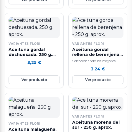
VARIANTES FLORI
VARIANTES FLORI
Aceituna gordal
Aceituna gordal
deshuesada. 250 g.
rellena de berenjena -
aprox.
250 g. aprox.
Seleccionando los mejores
3,25
€
ingredientes y siguiendo un
3,24
€
sistema de elaboración diaria
que hacen que nuestras…
Ver producto
Ver producto
VARIANTES FLORI
Aceituna morena del
VARIANTES FLORI
sur - 250 g. aprox.
Aceituna malagueña.