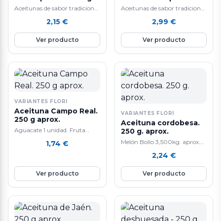
aprox.
250 g. aprox.
Aceitunas de sabor tradicional
Aceitunas de sabor tradicional
y alta calidad.
y alta calidad.
2,15
€
2,99
€
Ver producto
Ver producto
VARIANTES FLORI
Aceituna Campo Real.
VARIANTES FLORI
250 g aprox.
Aceituna cordobesa.
Aguacate 1 unidad. Fruta
250 g. aprox.
tropical. La composición de
Melón Bollo 3,500kg. aprox.
1,74
€
aguacate lo convierte en un
Tiene un efecto anti-edad
2,24
€
alimento extraordinario que
gracias a que contiene mucho
tiene cada día mas seguidores.
colágeno. También ayuda a la
Ver producto
Ver producto
Las propiedades son múltiples:
perdida de peso y a cicatrizar
lo mas curioso
heridas. Ademas, mejora la
nutricionalmente del
salud del corazón y del
aguacate es que siendo una
sistema digestivo por su alto
fruta fresca su principal
contenido en agua. Su
componente no son los