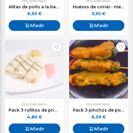
POLLERÍA RAÚL
POLLERÍA RAÚL
Alitas de pollo a la barbacoa - 600 g. aprox.
Huevos de corral - media docena
6,50
€
3,30
€
Añadir
Añadir
POLLERÍA RAÚL
POLLERÍA RAÚL
Pack 3 rollitos de primavera con pollo
Pack 3 pinchos de pollo adobados
4,80
€
6,59
€
Añadir
Añadir