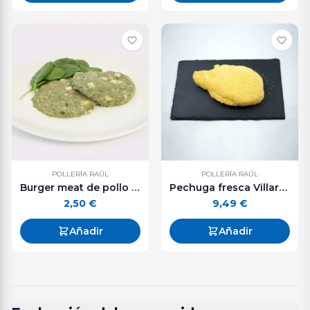
POLLERÍA RAÚL
POLLERÍA RAÚL
Burger meat de pollo con calabacín y queso. 125 g. aprox.
Pechuga fresca Villaroy bandeja 500 g. aprox.
2,50
€
9,49
€
Añadir
Añadir