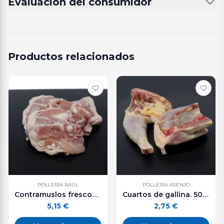
Evaluación del consumidor
Productos relacionados
POLLERÍA RAÚL
POLLERÍA ASENJO
Contramuslos frescos de pollo. 600 g. aprox.
Cuartos de gallina. 500 g. aprox.
5,15
€
2,75
€