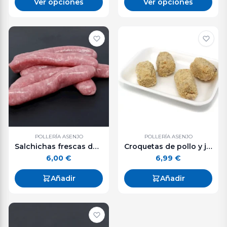
Ver opciones
Ver opciones
POLLERÍA ASENJO
POLLERÍA ASENJO
Salchichas frescas de ave. 500 g. aprox.
Croquetas de pollo y jamón (500 g. aprox.)
6,00
€
6,99
€
Añadir
Añadir