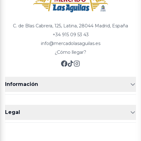
C. de Blas Cabrera, 125, Latina, 28044 Madrid, España
+34 915 09 53 43
info@mercadolasaguilas.es
¿Cómo llegar?
Información
FRUTERÍAS
CARNICERIAS
Legal
POLLERÍA
CHARCUTERIA
Aviso legal
Política de cookies
Política de privacidad