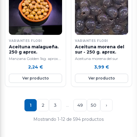
VARIANTES FLORI
VARIANTES FLORI
Aceituna malagueña.
Aceituna morena del
250 g aprox.
sur - 250 g. aprox.
Manzana Golden 1kg. aprox.
Aceituna morena del sur
La manzana Golden es una
2,24
€
3,99
€
fruta nutritiva e hidratante ya
que está compuesta por agua
Ver producto
Ver producto
en un 85%, aporta vitamina E
y C, rica en fibra y en potasio.
Favorece la eliminación de
líquidos y mejora el tránsito
intestinal. Ayuda a controlar
1
2
3
…
49
50
›
el colesterol.
Mostrando 1-12 de 594 productos