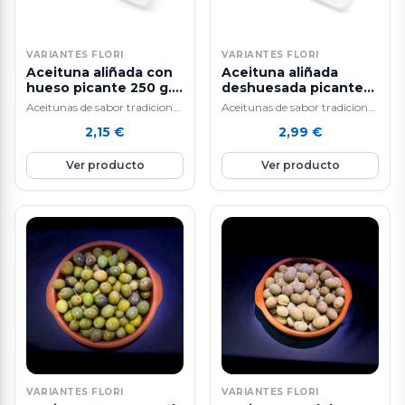
VARIANTES FLORI
VARIANTES FLORI
Aceituna aliñada con
Aceituna aliñada
hueso picante 250 g.
deshuesada picante
aprox.
250 g. aprox.
Aceitunas de sabor tradicional
Aceitunas de sabor tradicional
y alta calidad.
y alta calidad.
2,15
€
2,99
€
Ver producto
Ver producto
VARIANTES FLORI
VARIANTES FLORI