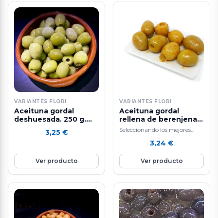
VARIANTES FLORI
VARIANTES FLORI
Aceituna gordal
Aceituna gordal
deshuesada. 250 g.
rellena de berenjena -
aprox.
250 g. aprox.
Seleccionando los mejores
3,25
€
ingredientes y siguiendo un
3,24
€
sistema de elaboración diaria
que hacen que nuestras…
Ver producto
Ver producto