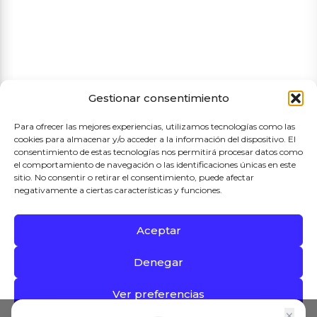
Términos y condiciones de compra
Gestionar consentimiento
Para ofrecer las mejores experiencias, utilizamos tecnologías como las
cookies para almacenar y/o acceder a la información del dispositivo. El
consentimiento de estas tecnologías nos permitirá procesar datos como
el comportamiento de navegación o las identificaciones únicas en este
sitio. No consentir o retirar el consentimiento, puede afectar
negativamente a ciertas características y funciones.
Aceptar
Proyecto Subvencionado por el Ayuntamiento de Madrid
Denegar
2026 © Mercado de Las Águilas
Ver preferencias
×
0