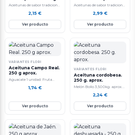
aprox.
250 g. aprox.
Aceitunas de sabor tradicional
Aceitunas de sabor tradicional
y alta calidad.
y alta calidad.
2,15
€
2,99
€
Ver producto
Ver producto
VARIANTES FLORI
Aceituna Campo Real.
VARIANTES FLORI
250 g aprox.
Aceituna cordobesa.
Aguacate 1 unidad. Fruta
250 g. aprox.
tropical. La composición de
Melón Bollo 3,500kg. aprox.
1,74
€
aguacate lo convierte en un
Tiene un efecto anti-edad
2,24
€
alimento extraordinario que
gracias a que contiene mucho
tiene cada día mas seguidores.
colágeno. También ayuda a la
Ver producto
Ver producto
Las propiedades son múltiples:
perdida de peso y a cicatrizar
lo mas curioso
heridas. Ademas, mejora la
nutricionalmente del
salud del corazón y del
aguacate es que siendo una
sistema digestivo por su alto
fruta fresca su principal
contenido en agua. Su
componente no son los