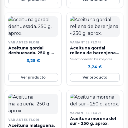
VARIANTES FLORI
VARIANTES FLORI
Aceituna gordal
Aceituna gordal
deshuesada. 250 g.
rellena de berenjena -
aprox.
250 g. aprox.
Seleccionando los mejores
3,25
€
ingredientes y siguiendo un
3,24
€
sistema de elaboración diaria
que hacen que nuestras…
Ver producto
Ver producto
VARIANTES FLORI
Aceituna morena del
VARIANTES FLORI
sur - 250 g. aprox.
Aceituna malagueña.