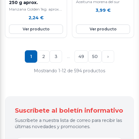
Aceituna morena del sur
250 g aprox.
Manzana Golden 1kg. aprox.
3,99
€
La manzana Golden es una
2,24
€
fruta nutritiva e hidratante ya
que está compuesta por agua
Ver producto
Ver producto
en un 85%, aporta vitamina E
y C, rica en fibra y en potasio.
Favorece la eliminación de
líquidos y mejora el tránsito
intestinal. Ayuda a controlar
1
2
3
…
49
50
›
el colesterol.
Mostrando 1-12 de 594 productos
Suscríbete al boletín informativo
Suscríbete a nuestra lista de correo para recibir las
últimas novedades y promociones.