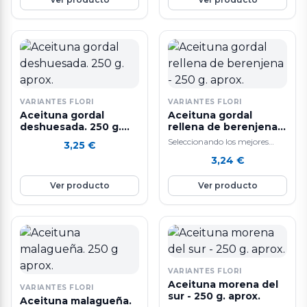
VARIANTES FLORI
VARIANTES FLORI
Aceituna gordal
Aceituna gordal
deshuesada. 250 g.
rellena de berenjena -
aprox.
250 g. aprox.
Seleccionando los mejores
3,25
€
ingredientes y siguiendo un
3,24
€
sistema de elaboración diaria
que hacen que nuestras…
Ver producto
Ver producto
VARIANTES FLORI
Aceituna morena del
VARIANTES FLORI
sur - 250 g. aprox.
Aceituna malagueña.