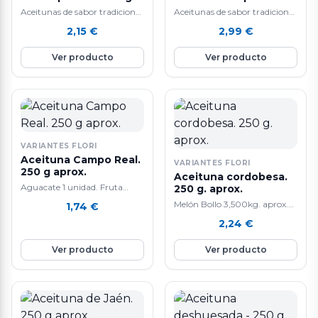
aprox.
250 g. aprox.
Aceitunas de sabor tradicional
Aceitunas de sabor tradicional
y alta calidad.
y alta calidad.
2,15
€
2,99
€
Ver producto
Ver producto
VARIANTES FLORI
Aceituna Campo Real.
VARIANTES FLORI
250 g aprox.
Aceituna cordobesa.
Aguacate 1 unidad. Fruta
250 g. aprox.
tropical. La composición de
Melón Bollo 3,500kg. aprox.
1,74
€
aguacate lo convierte en un
Tiene un efecto anti-edad
2,24
€
alimento extraordinario que
gracias a que contiene mucho
tiene cada día mas seguidores.
colágeno. También ayuda a la
Ver producto
Ver producto
Las propiedades son múltiples:
perdida de peso y a cicatrizar
lo mas curioso
heridas. Ademas, mejora la
nutricionalmente del
salud del corazón y del
aguacate es que siendo una
sistema digestivo por su alto
fruta fresca su principal
contenido en agua. Su
componente no son los