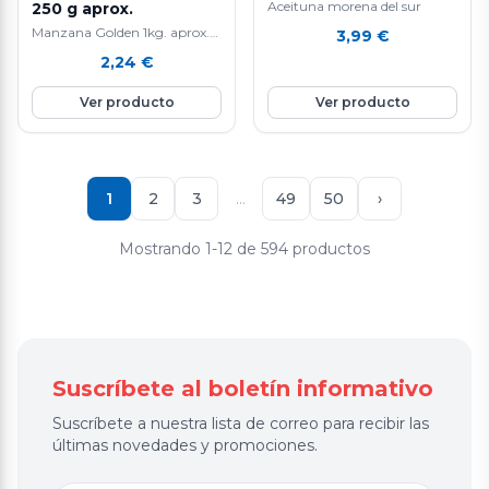
Aceituna morena del sur
250 g aprox.
Manzana Golden 1kg. aprox.
3,99
€
La manzana Golden es una
2,24
€
fruta nutritiva e hidratante ya
que está compuesta por agua
Ver producto
Ver producto
en un 85%, aporta vitamina E
y C, rica en fibra y en potasio.
Favorece la eliminación de
líquidos y mejora el tránsito
intestinal. Ayuda a controlar
1
2
3
…
49
50
›
el colesterol.
Mostrando 1-12 de 594 productos
Suscríbete al boletín informativo
Suscríbete a nuestra lista de correo para recibir las
últimas novedades y promociones.