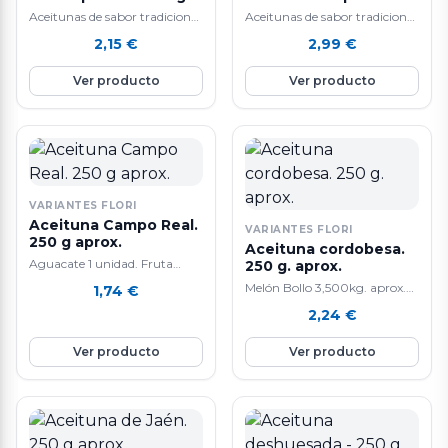
aprox.
250 g. aprox.
Aceitunas de sabor tradicional
Aceitunas de sabor tradicional
y alta calidad.
y alta calidad.
2,15
€
2,99
€
Ver producto
Ver producto
VARIANTES FLORI
Aceituna Campo Real.
VARIANTES FLORI
250 g aprox.
Aceituna cordobesa.
Aguacate 1 unidad. Fruta
250 g. aprox.
tropical. La composición de
Melón Bollo 3,500kg. aprox.
1,74
€
aguacate lo convierte en un
Tiene un efecto anti-edad
2,24
€
alimento extraordinario que
gracias a que contiene mucho
tiene cada día mas seguidores.
colágeno. También ayuda a la
Ver producto
Ver producto
Las propiedades son múltiples:
perdida de peso y a cicatrizar
lo mas curioso
heridas. Ademas, mejora la
nutricionalmente del
salud del corazón y del
aguacate es que siendo una
sistema digestivo por su alto
fruta fresca su principal
contenido en agua. Su
componente no son los