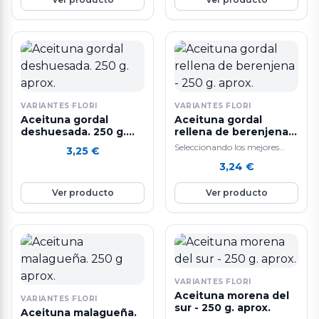
VARIANTES FLORI
VARIANTES FLORI
Aceituna gordal
Aceituna gordal
deshuesada. 250 g.
rellena de berenjena -
aprox.
250 g. aprox.
Seleccionando los mejores
3,25
€
ingredientes y siguiendo un
3,24
€
sistema de elaboración diaria
que hacen que nuestras…
Ver producto
Ver producto
VARIANTES FLORI
Aceituna morena del
VARIANTES FLORI
sur - 250 g. aprox.
Aceituna malagueña.