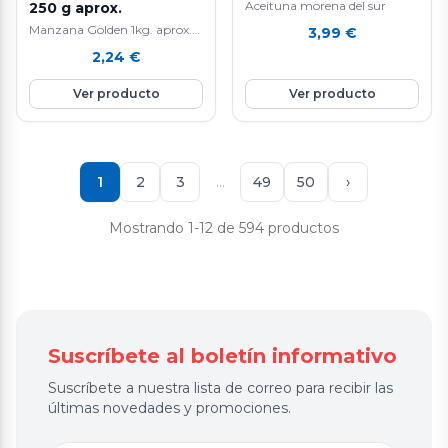
Aceituna morena del sur
250 g aprox.
Manzana Golden 1kg. aprox.
3,99
€
La manzana Golden es una
2,24
€
fruta nutritiva e hidratante ya
que está compuesta por agua
Ver producto
Ver producto
en un 85%, aporta vitamina E
y C, rica en fibra y en potasio.
Favorece la eliminación de
líquidos y mejora el tránsito
intestinal. Ayuda a controlar
1
2
3
…
49
50
›
el colesterol.
Mostrando 1-12 de 594 productos
Suscríbete al boletín informativo
Suscríbete a nuestra lista de correo para recibir las
últimas novedades y promociones.