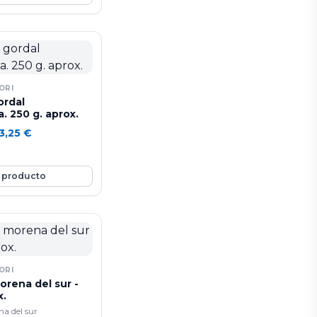
nosa y de sabor dulce
tiene varias semillas
ran tamaño.
ORI
ordal
 250 g. aprox.
3,25
€
 producto
ORI
rena del sur -
x.
a del sur