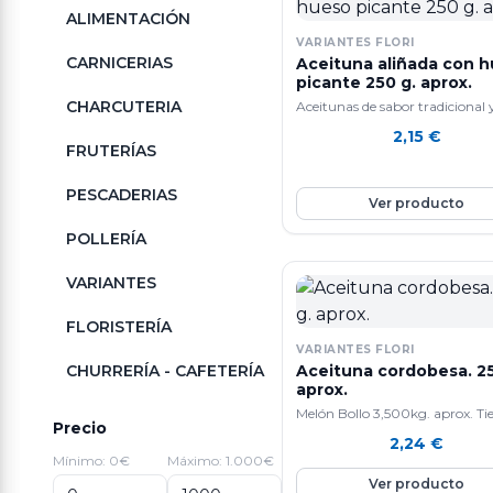
ALIMENTACIÓN
VARIANTES FLORI
CARNICERIAS
Aceituna aliñada con 
picante 250 g. aprox.
CHARCUTERIA
Aceitunas de sabor tradicional 
calidad.
2,15
€
FRUTERÍAS
PESCADERIAS
Ver producto
POLLERÍA
VARIANTES
FLORISTERÍA
VARIANTES FLORI
CHURRERÍA - CAFETERÍA
Aceituna cordobesa. 25
aprox.
Melón Bollo 3,500kg. aprox. Ti
Precio
efecto anti-edad gracias a que
2,24
€
contiene mucho colágeno. Ta
Mínimo: 0€
Máximo: 1.000€
ayuda a la perdida de peso y a
Ver producto
cicatrizar heridas. Ademas, mej