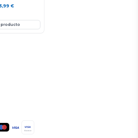
3,99
€
 producto
VISA
VISA
Electron