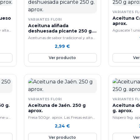
VARIANTES FL
hueso
Aceituna C
VARIANTES FLORI
aprox.
Aceituna aliñada
y alta
Aguacate 1 unid
deshuesada picante 250 g.
aprox.
composición de
Aceitunas de sabor tradicional y alta
en un alimento
calidad.
2,99
€
tiene cada día 
propiedades son
Ver producto
Ver
curioso nutrici
aguacate es qu
fresca su prin
son los hidratos
grasas, que con
peso. Aportan e
necesidades dia
poco de pro vi
VARIANTES FLORI
VARIANTES FL
variedad de mine
0 g.
Aceituna de Jaén. 250 g
Aceituna des
magnesio, fósfo
aprox.
g. aprox.
cinc). el Aguac
ene un
Fresa 500gr. aprox. Las Fresas están
Níspero 1kg. ap
las etapas de la
constituidos por un 90& de agua y
fruto redondea
2,24
€
moderar su infe
mbién
pocas grasas e hidratos de carbono
que es apreciad
con sobrepeso.
por lo que es ideal para adelgazar en
aromática, dulce
Ver producto
Ver
ora la
las dietas. Son ricos en Vitamina C,
pulpa es aromát