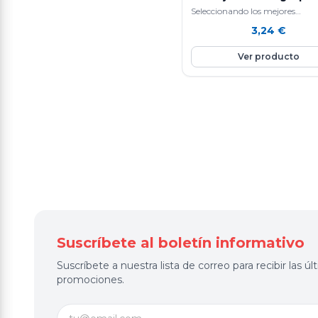
Seleccionando los mejores
ingredientes y siguiendo un si
3,24
€
de elaboración diaria que hace
nuestras…
Ver producto
Suscríbete al boletín informativo
Suscríbete a nuestra lista de correo para recibir las 
promociones.