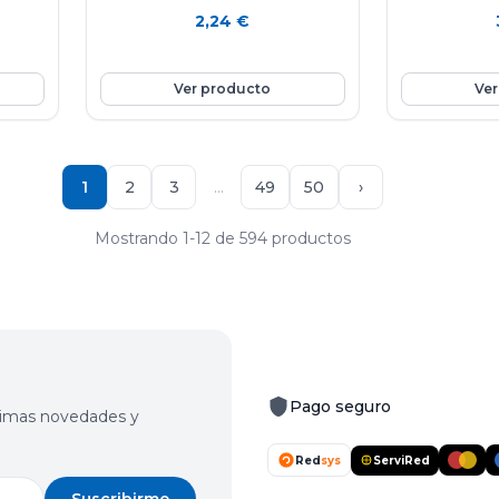
manzana Golden es una fruta
2,24
€
nutritiva e hidratante ya que está
stema
compuesta por agua en un 85%,
n que
aporta vitamina E y C, rica en fibra y
Ver producto
Ver
en potasio. Favorece la eliminación de
líquidos y mejora el tránsito intestinal.
Ayuda a controlar el colesterol.
1
2
3
…
49
50
›
Mostrando 1-12 de 594 productos
Pago seguro
últimas novedades y
Red
sys
ServiRed