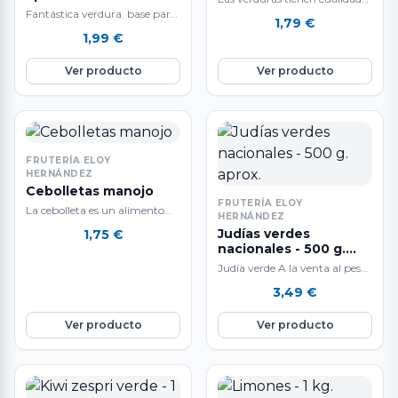
Fantástica verdura. base para
nutricionales únicas y son
1,79
€
algunas de las recetas más
bajas en calorías.
1,99
€
famosas del mundo. Muy
apreciada en…
Ver producto
Ver producto
FRUTERÍA ELOY
HERNÁNDEZ
Cebolletas manojo
FRUTERÍA ELOY
La cebolleta es un alimento
HERNÁNDEZ
con un escaso aporte calórico,
Judías verdes
1,75
€
porque su contenido en
nacionales - 500 g.
agua…
aprox.
Judía verde A la venta al peso:
500 g. aproximadamente. El
3,49
€
peso final del producto…
Ver producto
Ver producto