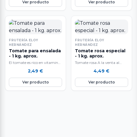
Ver producto
Ver producto
FRUTERÍA ELOY
FRUTERÍA ELOY
HERNÁNDEZ
HERNÁNDEZ
Tomate para ensalada
Tomate rosa especial
- 1 kg. aprox.
- 1 kg. aprox.
El tomate es rico en vitaminas
Tomate rosa A la venta al
y minerales. Las
peso: 1 kg. aproximadamente.
2,49
€
4,49
€
verduras tienen cualidades
El peso final del producto…
nutricionales únicas y son
Ver producto
Ver producto
bajas…