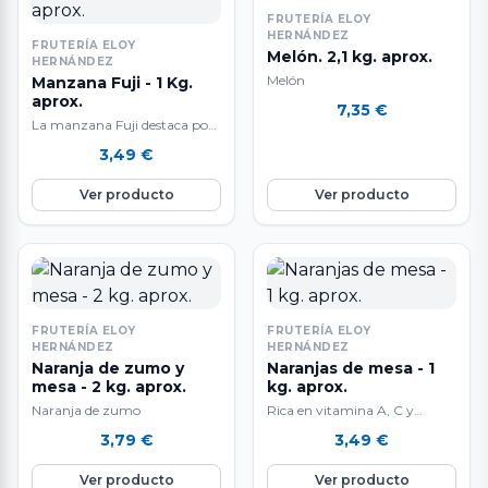
FRUTERÍA ELOY
HERNÁNDEZ
FRUTERÍA ELOY
Melón. 2,1 kg. aprox.
HERNÁNDEZ
Melón
Manzana Fuji - 1 Kg.
aprox.
7,35
€
La manzana Fuji destaca por
su delicioso sabor dulce y
3,49
€
crugiente.
Ver producto
Ver producto
FRUTERÍA ELOY
FRUTERÍA ELOY
HERNÁNDEZ
HERNÁNDEZ
Naranja de zumo y
Naranjas de mesa - 1
mesa - 2 kg. aprox.
kg. aprox.
Naranja de zumo
Rica en vitamina A, C y
potasio. Fuente de fibra y
3,79
€
3,49
€
minerales. Antioxidante
natural, refuerza…
Ver producto
Ver producto