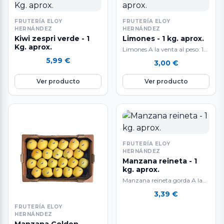
FRUTERÍA ELOY
FRUTERÍA ELOY
HERNÁNDEZ
HERNÁNDEZ
Kiwi zespri verde - 1
Limones - 1 kg. aprox.
Kg. aprox.
Limones A la venta al peso: 1
kg. aproximadamente. El
5,99
€
3,00
€
peso final del producto es…
Ver producto
Ver producto
FRUTERÍA ELOY
HERNÁNDEZ
Manzana reineta - 1
kg. aprox.
Manzana reineta gorda A la
venta al peso: 1 kg.
3,39
€
aproximadamente. El peso
FRUTERÍA ELOY
final del…
HERNÁNDEZ