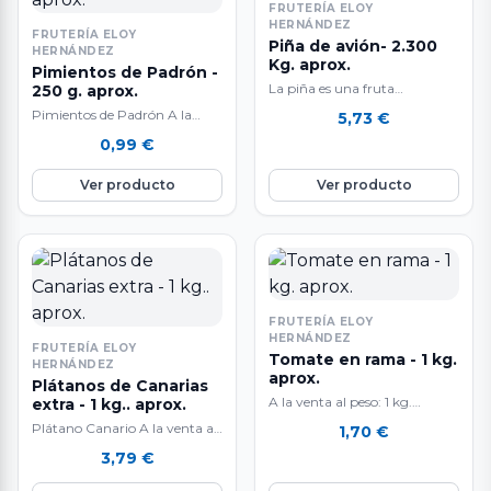
FRUTERÍA ELOY
HERNÁNDEZ
FRUTERÍA ELOY
Piña de avión- 2.300
HERNÁNDEZ
Kg. aprox.
Pimientos de Padrón -
La piña es una fruta
250 g. aprox.
refrescante por su alto
Pimientos de Padrón A la
5,73
€
contenido de agua (hasta un
venta al peso: 500 gr.
0,99
€
85%).…
aproximadamente. El peso
final del…
Ver producto
Ver producto
FRUTERÍA ELOY
HERNÁNDEZ
FRUTERÍA ELOY
Tomate en rama - 1 kg.
HERNÁNDEZ
aprox.
Plátanos de Canarias
A la venta al peso: 1 kg.
extra - 1 kg.. aprox.
aproximadamente. El peso
Plátano Canario A la venta al
1,70
€
final del producto es
peso: 1 kg. aproximadamente.
3,79
€
aproximado.…
El peso final del producto…