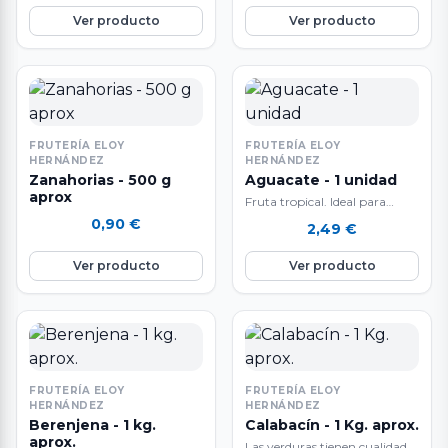
Ver producto
Ver producto
FRUTERÍA ELOY
FRUTERÍA ELOY
HERNÁNDEZ
HERNÁNDEZ
Zanahorias - 500 g
Aguacate - 1 unidad
aprox
Fruta tropical. Ideal para
recetas dulces o saladas.
0,90
€
2,49
€
Fuente de fibra y ácido fólico.
Contiene…
Ver producto
Ver producto
FRUTERÍA ELOY
FRUTERÍA ELOY
HERNÁNDEZ
HERNÁNDEZ
Berenjena - 1 kg.
Calabacín - 1 Kg. aprox.
aprox.
Las verduras tienen cualidades