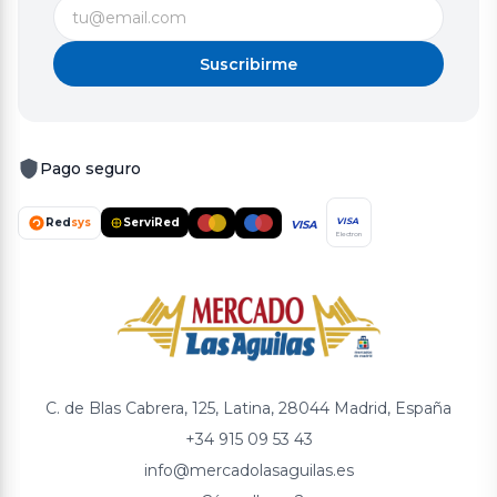
Suscribirme
Pago seguro
Red
sys
ServiRed
VISA
VISA
Electron
C. de Blas Cabrera, 125, Latina, 28044 Madrid, España
+34 915 09 53 43
info@mercadolasaguilas.es