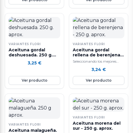
VARIANTES FLORI
VARIANTES FLORI
Aceituna gordal
Aceituna gordal
deshuesada. 250 g.
rellena de berenjena -
aprox.
250 g. aprox.
Seleccionando los mejores
3,25
€
ingredientes y siguiendo un
3,24
€
sistema de elaboración diaria
que hacen que nuestras…
Ver producto
Ver producto
VARIANTES FLORI
Aceituna morena del
VARIANTES FLORI
sur - 250 g. aprox.
Aceituna malagueña.