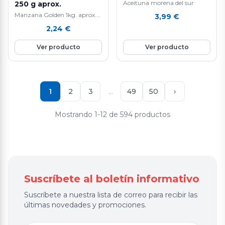
Aceituna morena del sur
250 g aprox.
Manzana Golden 1kg. aprox.
3,99
€
La manzana Golden es una
2,24
€
fruta nutritiva e hidratante ya
que está compuesta por agua
Ver producto
Ver producto
en un 85%, aporta vitamina E
y C, rica en fibra y en potasio.
Favorece la eliminación de
líquidos y mejora el tránsito
intestinal. Ayuda a controlar
1
2
3
…
49
50
›
el colesterol.
Mostrando 1-12 de 594 productos
Suscríbete al boletín informativo
Suscríbete a nuestra lista de correo para recibir las
últimas novedades y promociones.