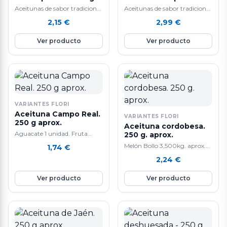
aprox.
250 g. aprox.
Aceitunas de sabor tradicional
Aceitunas de sabor tradicional
y alta calidad.
y alta calidad.
2,15
€
2,99
€
Ver producto
Ver producto
VARIANTES FLORI
Aceituna Campo Real.
VARIANTES FLORI
250 g aprox.
Aceituna cordobesa.
Aguacate 1 unidad. Fruta
250 g. aprox.
tropical. La composición de
Melón Bollo 3,500kg. aprox.
1,74
€
aguacate lo convierte en un
Tiene un efecto anti-edad
2,24
€
alimento extraordinario que
gracias a que contiene mucho
tiene cada día mas seguidores.
colágeno. También ayuda a la
Ver producto
Ver producto
Las propiedades son múltiples:
perdida de peso y a cicatrizar
lo mas curioso
heridas. Ademas, mejora la
nutricionalmente del
salud del corazón y del
aguacate es que siendo una
sistema digestivo por su alto
fruta fresca su principal
contenido en agua. Su
componente no son los