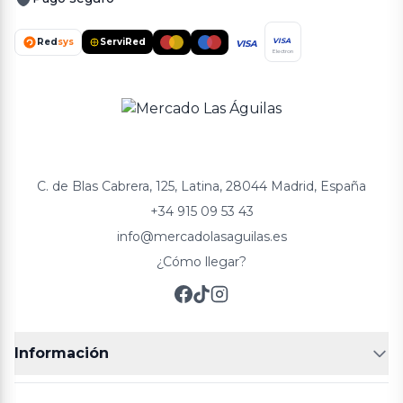
Red
sys
ServiRed
VISA
VISA
Electron
C. de Blas Cabrera, 125, Latina, 28044 Madrid, España
+34 915 09 53 43
info@mercadolasaguilas.es
¿Cómo llegar?
Información
FRUTERÍAS