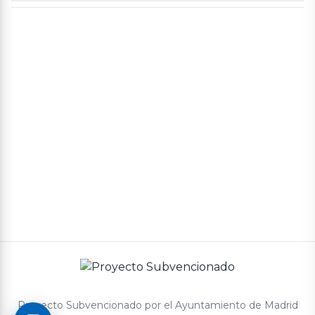
CHARCUTERIA
Aviso legal
Política de cookies
Política de privacidad
Términos y condiciones de compra
Proyecto Subvencionado por el Ayuntamiento de Madrid