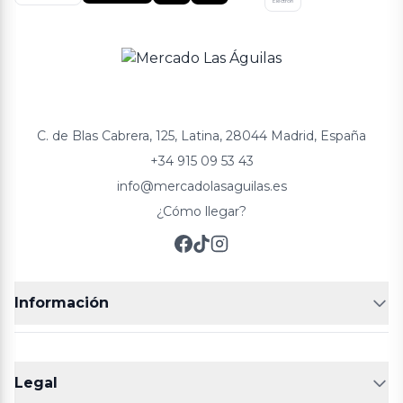
Electron
C. de Blas Cabrera, 125, Latina, 28044 Madrid, España
+34 915 09 53 43
info@mercadolasaguilas.es
¿Cómo llegar?
Información
FRUTERÍAS
CARNICERIAS
Legal
POLLERÍA