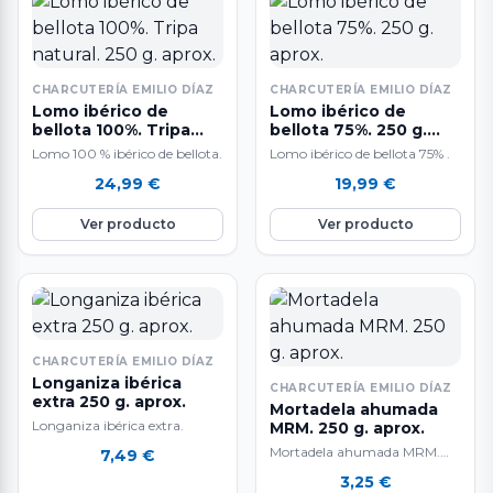
CHARCUTERÍA EMILIO DÍAZ
CHARCUTERÍA EMILIO DÍAZ
Lomo ibérico de
Lomo ibérico de
bellota 100%. Tripa
bellota 75%. 250 g.
natural. 250 g. aprox.
aprox.
Lomo 100 % ibérico de bellota.
Lomo ibérico de bellota 75% .
24,99
€
19,99
€
Ver producto
Ver producto
CHARCUTERÍA EMILIO DÍAZ
Longaniza ibérica
CHARCUTERÍA EMILIO DÍAZ
extra 250 g. aprox.
Mortadela ahumada
Longaniza ibérica extra.
MRM. 250 g. aprox.
Mortadela ahumada MRM.
7,49
€
Artesanía y calidad desde 1959.
3,25
€