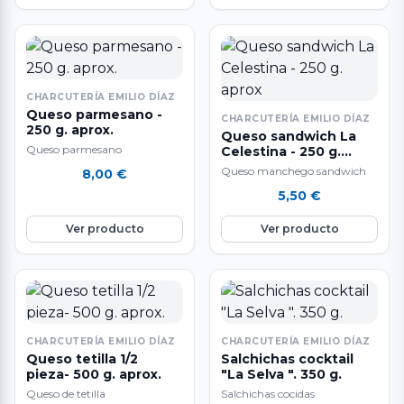
CHARCUTERÍA EMILIO DÍAZ
Queso parmesano -
CHARCUTERÍA EMILIO DÍAZ
250 g. aprox.
Queso sandwich La
Queso parmesano
Celestina - 250 g.
aprox
Queso manchego sandwich
8,00
€
5,50
€
Ver producto
Ver producto
CHARCUTERÍA EMILIO DÍAZ
CHARCUTERÍA EMILIO DÍAZ
Queso tetilla 1/2
Salchichas cocktail
pieza- 500 g. aprox.
"La Selva ". 350 g.
Queso de tetilla
Salchichas cocidas