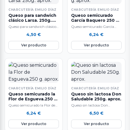
CHARCUTERÍA EMILIO DÍAZ
CHARCUTERÍA EMILIO DÍAZ
Queso para sandwich
Queso semicurado
clásico Larsa. 250g..
García Baquero 250 g.
aprox.
aprox.
Queso para sandwich clásico
Queso semicurado García
Larsa.
Baquero.
4,50
€
6,24
€
Ver producto
Ver producto
CHARCUTERÍA EMILIO DÍAZ
CHARCUTERÍA EMILIO DÍAZ
Queso semicurado la
Queso sin lactosa Don
Flor de Esgueva.250 g.
Saludable 250g. aprox.
aprox.
Queso semicurado la Flor de
Queso sin lactosa Don
Esgueva.
Saludable.
6,24
€
6,50
€
Ver producto
Ver producto