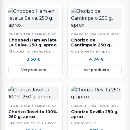
CHARCUTERÍA EMILIO DÍAZ
CHARCUTERÍA EMILIO DÍAZ
Chopped Ham en lata
Chorizo de
La Selva. 250 g. aprox.
Cantimpalo 250 g.
aprox.
Chopped Ham en lata La
Chorizo de Cantimpalo.
Selva.
3,50
€
4,74
€
Ver producto
Ver producto
CHARCUTERÍA EMILIO DÍAZ
CHARCUTERÍA EMILIO DÍAZ
Chorizo Joselito 100%.
Chorizo Revilla 250 g.
250 g. aprox.
aprox.
Chorizo Joselito. 100 % ibérico
Chorizo Revilla
de bellota.