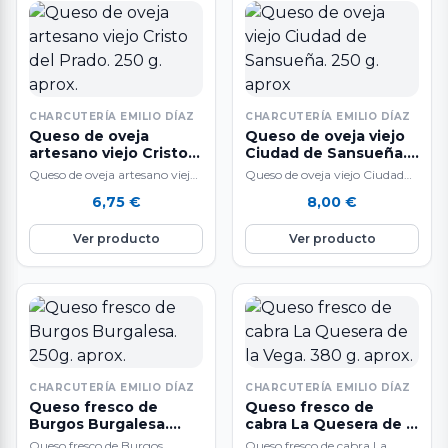
CHARCUTERÍA EMILIO DÍAZ
CHARCUTERÍA EMILIO DÍAZ
Queso de oveja
Queso de oveja viejo
artesano viejo Cristo
Ciudad de Sansueña.
del Prado. 250 g.
250 g. aprox
Queso de oveja artesano viejo
Queso de oveja viejo Ciudad
aprox.
Cristo del Prado.
de Sansueña
6,75
€
8,00
€
Ver producto
Ver producto
CHARCUTERÍA EMILIO DÍAZ
CHARCUTERÍA EMILIO DÍAZ
Queso fresco de
Queso fresco de
Burgos Burgalesa.
cabra La Quesera de la
250g. aprox.
Vega. 380 g. aprox.
Queso fresco de Burgos
Queso fresco de cabra La