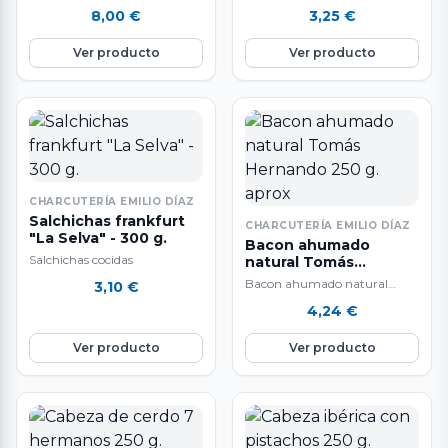
8,00
€
3,25
€
Ver producto
Ver producto
CHARCUTERÍA EMILIO DÍAZ
Salchichas frankfurt
CHARCUTERÍA EMILIO DÍAZ
"La Selva" - 300 g.
Bacon ahumado
Salchichas cocidas
natural Tomás
Hernando 250 g. aprox
Bacon ahumado natural
3,10
€
Tomás Hernando
4,24
€
Ver producto
Ver producto