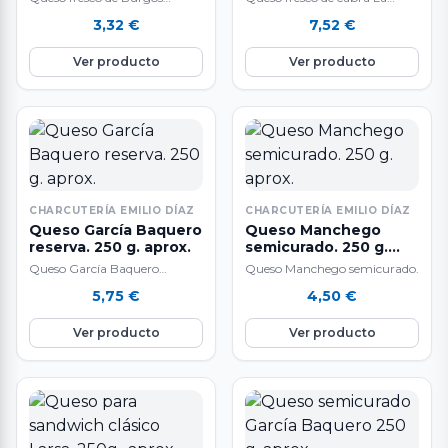
Burgalesa.
Quesera de la Vega.
3,32
€
7,52
€
Ver producto
Ver producto
CHARCUTERÍA EMILIO DÍAZ
CHARCUTERÍA EMILIO DÍAZ
Queso García Baquero
Queso Manchego
reserva. 250 g. aprox.
semicurado. 250 g.
aprox.
Queso García Baquero
Queso Manchego semicurado.
Reserva.
5,75
€
4,50
€
Ver producto
Ver producto