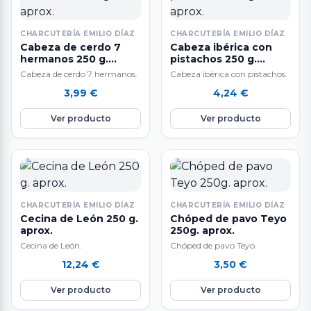
CHARCUTERÍA EMILIO DÍAZ
CHARCUTERÍA EMILIO DÍAZ
Cabeza de cerdo 7
Cabeza ibérica con
hermanos 250 g.
pistachos 250 g.
aprox.
aprox.
Cabeza de cerdo 7 hermanos.
Cabeza ibérica con pistachos.
3,99
€
4,24
€
Ver producto
Ver producto
CHARCUTERÍA EMILIO DÍAZ
CHARCUTERÍA EMILIO DÍAZ
Cecina de León 250 g.
Chóped de pavo Teyo
aprox.
250g. aprox.
Cecina de León.
Chóped de pavo Teyo.
12,24
€
3,50
€
Ver producto
Ver producto