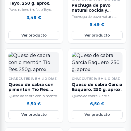
Teyo. 250 g. aprox.
Pechuga de pavo
Pavo relleno trufado Teyo.
natural cocida y
ahumada. 250 g.
Pechuga de pavo natural
3,49
€
aprox.
cocida y ahumada
5,49
€
Ver producto
Ver producto
CHARCUTERÍA EMILIO DÍAZ
CHARCUTERÍA EMILIO DÍAZ
Queso de cabra con
Queso de cabra García
pimentón Tío Res.
Baquero. 250 g. aprox.
250g. aprox.
Queso de cabra con pimentón
Queso de cabra García
Tío Res
Baquero.
5,50
€
6,50
€
Ver producto
Ver producto