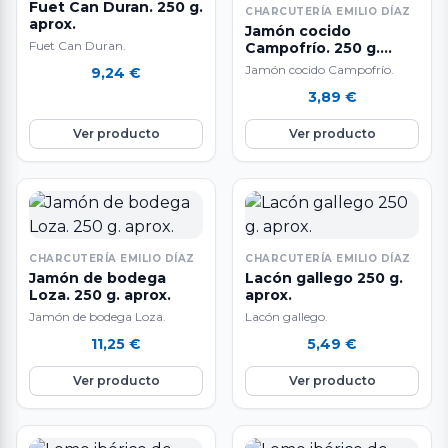
Fuet Can Duran. 250 g.
CHARCUTERÍA EMILIO DÍAZ
aprox.
Jamón cocido
Fuet Can Duran.
Campofrío. 250 g.
aprox.
Jamón cocido Campofrío.
9,24
€
3,89
€
Ver producto
Ver producto
CHARCUTERÍA EMILIO DÍAZ
CHARCUTERÍA EMILIO DÍAZ
Jamón de bodega
Lacón gallego 250 g.
Loza. 250 g. aprox.
aprox.
Jamón de bodega Loza.
Lacón gallego.
11,25
€
5,49
€
Ver producto
Ver producto