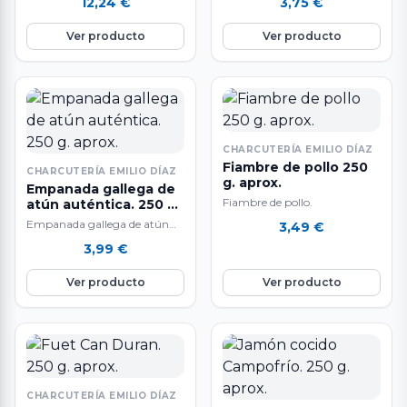
12,24
€
3,75
€
Ver producto
Ver producto
CHARCUTERÍA EMILIO DÍAZ
Fiambre de pollo 250
CHARCUTERÍA EMILIO DÍAZ
g. aprox.
Empanada gallega de
Fiambre de pollo.
atún auténtica. 250 g.
aprox.
Empanada gallega de atún
3,49
€
auténtica.
3,99
€
Ver producto
Ver producto
CHARCUTERÍA EMILIO DÍAZ