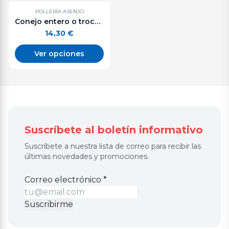
POLLERÍA ASENJO
Conejo entero o troceado. De 1 a 1,3 kg aprox.
14,30
€
Ver opciones
Suscríbete al boletín informativo
Suscríbete a nuestra lista de correo para recibir las
últimas novedades y promociones.
Correo
Correo electrónico
*
electrónico
Suscribirme