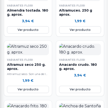
VARIANTES FLORI
VARIANTES FLORI
Almendra tostada. 180
Altramuces. 250 g
g. aprox.
aprox.
3,94
€
1,99
€
Ver producto
Ver producto
VARIANTES FLORI
VARIANTES FLORI
Altramuz seco 250 g.
Anacardo crudo. 180
aprox.
g. aprox.
Altramuz seco. Son una de las
3,94
€
legumbres que menos grasas
1,99
€
aporta. Y es de destacar…
Ver producto
Ver producto