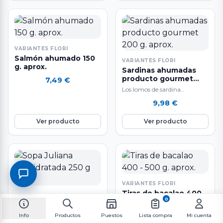
VARIANTES FLORI
Salmón ahumado 150
VARIANTES FLORI
g. aprox.
Sardinas ahumadas
producto gourmet
7,49
€
200 g. aprox.
Los lomos de sardina
ahumados combinan muy
9,98
€
bien con vinos jóvenes blancos
y rosados. Están…
Ver producto
Ver producto
VARIANTES FLORI
Tiras de bacalao 400 -
VARIANTES FLORI
0
500 g. aprox.
Sopa Juliana
Bacalao (Gadus Morhua)
deshidratada 250 g
Info
Productos
Puestos
Lista compra
Mi cuenta
aprx.
Pesca Extractiva Sostenible