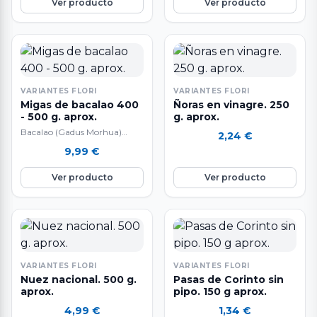
Ver producto
Ver producto
VARIANTES FLORI
VARIANTES FLORI
Migas de bacalao 400
Ñoras en vinagre. 250
- 500 g. aprox.
g. aprox.
Bacalao (Gadus Morhua)
2,24
€
Pesca Extractiva Sostenible
9,99
€
con Sedales y Anzuelo muy
selecto sin piel ni…
Ver producto
Ver producto
VARIANTES FLORI
VARIANTES FLORI
Nuez nacional. 500 g.
Pasas de Corinto sin
aprox.
pipo. 150 g aprox.
4,99
€
1,34
€