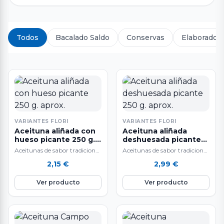
Todos
Bacalado Saldo
Conservas
Elaborados
VARIANTES FLORI
VARIANTES FLORI
Aceituna aliñada con
Aceituna aliñada
hueso picante 250 g.
deshuesada picante
aprox.
250 g. aprox.
Aceitunas de sabor tradicional
Aceitunas de sabor tradicional
y alta calidad.
y alta calidad.
2,15
€
2,99
€
Ver producto
Ver producto