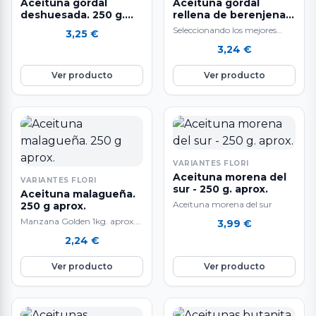
Aceituna gordal
Aceituna gordal
deshuesada. 250 g.
rellena de berenjena -
aprox.
250 g. aprox.
Seleccionando los mejores
3,25
€
ingredientes y siguiendo un
3,24
€
sistema de elaboración diaria
que hacen que nuestras…
Ver producto
Ver producto
VARIANTES FLORI
Aceituna morena del
VARIANTES FLORI
sur - 250 g. aprox.
Aceituna malagueña.
Aceituna morena del sur
250 g aprox.
Manzana Golden 1kg. aprox.
3,99
€
La manzana Golden es una
2,24
€
fruta nutritiva e hidratante ya
que está compuesta por agua
Ver producto
Ver producto
en un 85%, aporta vitamina E
y C, rica en fibra y en potasio.
Favorece la eliminación de
líquidos y mejora el tránsito