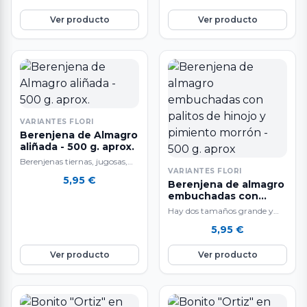
Ver producto
Ver producto
VARIANTES FLORI
Berenjena de Almagro
aliñada - 500 g. aprox.
Berenjenas tiernas, jugosas,
VARIANTES FLORI
sabrosísimas que se deshacen
5,95
€
Berenjena de almagro
en la boca.
embuchadas con
palitos de hinojo y
Hay dos tamaños grande y
pimiento morrón - 500
pequeño. Berenjenas, tiernas,
5,95
€
g. aprox
jugosas, sabrosísimas que se
deshacen en la…
Ver producto
Ver producto