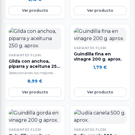
agradable y suave, ideal para…
Ver producto
Ver producto
VARIANTES FLORI
Guindilla fina en
VARIANTES FLORI
vinagre 200 g. aprox.
Gilda con anchoa,
piparra y aceituna 250
1,79
€
g. aprox.
Seleccionando los mejores
ingredientes y siguiendo un
8,99
€
sistema de elaboración diaria
que hacen que nuestras…
Ver producto
Ver producto
VARIANTES FLORI
VARIANTES FLORI