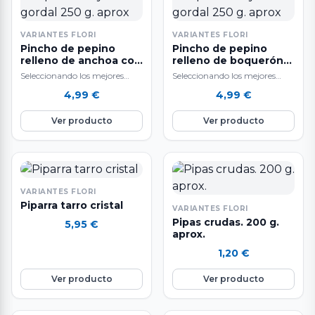
VARIANTES FLORI
VARIANTES FLORI
Pincho de pepino
Pincho de pepino
relleno de anchoa con
relleno de boquerón
pimiento y gordal 250
con pimiento y gordal
Seleccionando los mejores
Seleccionando los mejores
g. aprox
250 g. aprox
ingredientes y siguiendo un
ingredientes y siguiendo un
4,99
€
4,99
€
sistema de elaboración diaria
sistema de elaboración diaria
que hacen que nuestros…
que hacen que nuestros…
Ver producto
Ver producto
VARIANTES FLORI
Piparra tarro cristal
VARIANTES FLORI
Pipas crudas. 200 g.
5,95
€
aprox.
1,20
€
Ver producto
Ver producto