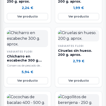
250 g. aprox.
200 g. aprox.
2,24
€
1,99
€
Ver producto
Ver producto
VARIANTES FLORI
Ciruelas sin hueso.
VARIANTES FLORI
200 g. aprox.
Chicharro en
escabeche 300 g.
2,79
€
aprox.
Conservas de pescado de
elaboración tradicional y
5,94
€
excelencia garantizada. El
escabeche es una salsa, que…
Ver producto
Ver producto