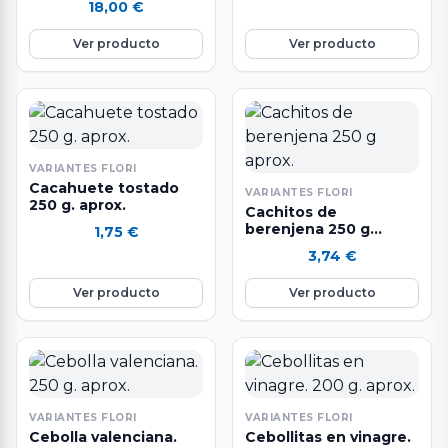
18,00
€
tradicional, aliñados…
Ver producto
Ver producto
VARIANTES FLORI
Cacahuete tostado
VARIANTES FLORI
250 g. aprox.
Cachitos de
berenjena 250 g
1,75
€
aprox.
3,74
€
Ver producto
Ver producto
VARIANTES FLORI
VARIANTES FLORI
Cebolla valenciana.
Cebollitas en vinagre.