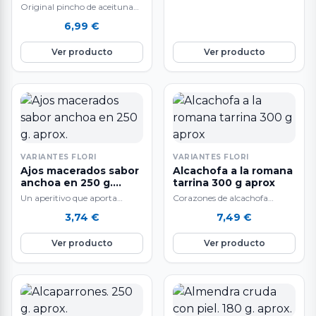
Original pincho de aceituna
con mejillón y cebolla
6,99
€
caramelizada aliñado con un
escabeche suave. Ingredientes:
Ver producto
Ver producto
…
VARIANTES FLORI
VARIANTES FLORI
Ajos macerados sabor
Alcachofa a la romana
anchoa en 250 g.
tarrina 300 g aprox
aprox.
Un aperitivo que aporta
Corazones de alcachofa
muchos beneficios a nuestro
limpios con su rabo listas para
3,74
€
7,49
€
organismo.
comer, al estilo Italiano con
especias.
Ver producto
Ver producto