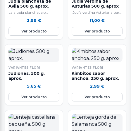
Judía plancheta de
Judía verdina de
Ávila 500 g. aprox.
Asturias 500 g. aprox
La alubia planchada o
Judía verdina Asturiana para
planeta, es una judía de gran
cocinar platos de cuchara
3,99
€
11,00
€
calidad, de textura cremosa ,
siguiendo la tradición
muy…
Ver producto
Ver producto
VARIANTES FLORI
VARIANTES FLORI
Judiones. 500 g.
Kimbitos sabor
aprox.
anchoa. 250 g. aprox.
5,65
€
2,99
€
Ver producto
Ver producto