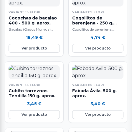
VARIANTES FLORI
VARIANTES FLORI
Cocochas de bacalao
Cogollitos de
400 - 500 g. aprox.
berenjena - 250 g.
aprox.
Bacalao (Gadus Morhua)
Cogollitos de berenjena,
Pesca Extractiva Sostenible
tiernos, jugosos, sabrosísimos
18,49
€
4,74
€
con Sedales y Anzuelo muy
que se deshacen en la boca.
selecto sin piel ni…
Ver producto
Ver producto
VARIANTES FLORI
VARIANTES FLORI
Cubito torreznos
Fabada Ávila, 500 g.
Tendilla 150 g. aprox.
aprox.
3,45
€
3,40
€
Ver producto
Ver producto