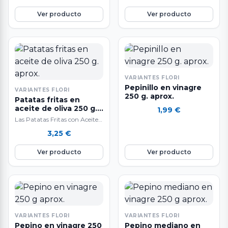
Ver producto
Ver producto
VARIANTES FLORI
Pepinillo en vinagre
VARIANTES FLORI
250 g. aprox.
Patatas fritas en
aceite de oliva 250 g.
1,99
€
aprox.
Las Patatas Fritas con Aceite
de Oliva son el snack perfecto
3,25
€
para los más exigentes,…
Ver producto
Ver producto
VARIANTES FLORI
VARIANTES FLORI
Pepino en vinagre 250
Pepino mediano en