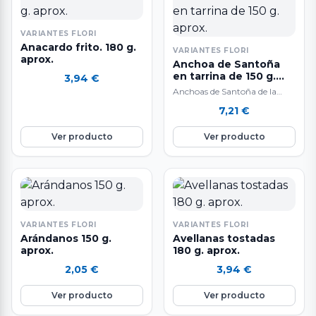
VARIANTES FLORI
Anacardo frito. 180 g.
VARIANTES FLORI
aprox.
Anchoa de Santoña
en tarrina de 150 g.
3,94
€
aprox.
Anchoas de Santoña de la
mejor calidad y con la mayor
7,21
€
garantía.
Ver producto
Ver producto
VARIANTES FLORI
VARIANTES FLORI
Arándanos 150 g.
Avellanas tostadas
aprox.
180 g. aprox.
2,05
€
3,94
€
Ver producto
Ver producto