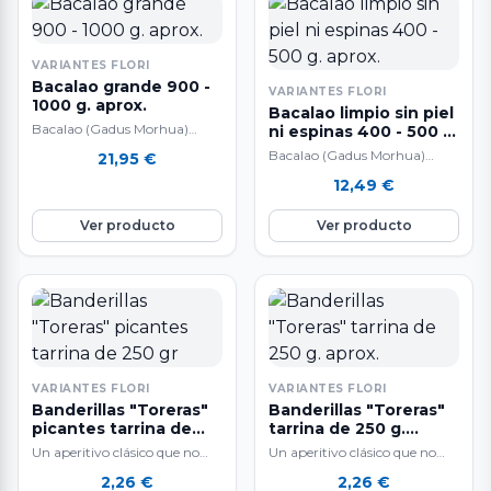
VARIANTES FLORI
Bacalao grande 900 -
VARIANTES FLORI
1000 g. aprox.
Bacalao limpio sin piel
Bacalao (Gadus Morhua)
ni espinas 400 - 500 g.
Pesca Extractiva Sostenible
aprox.
Bacalao (Gadus Morhua)
21,95
€
con Sedales y Anzuelo muy
Pesca Extractiva Sostenible
12,49
€
selecto sin piel ni…
con Sedales y Anzuelo muy
selecto sin piel ni…
Ver producto
Ver producto
VARIANTES FLORI
VARIANTES FLORI
Banderillas "Toreras"
Banderillas "Toreras"
picantes tarrina de
tarrina de 250 g.
250 gr
aprox.
Un aperitivo clásico que no
Un aperitivo clásico que no
pasa de moda.
pasa de moda.
2,26
€
2,26
€