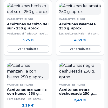
VARIANTES FLORI
VARIANTES FLORI
Aceitunas hechizo del
Aceitunas kalamata
sur - 250 g. aprox.
250 g. aprox.
Aceitunas aliñadas con aceite,
Las aceitunas Kalamata son
tomillo, orégano, ajo y limón.
probablemente la mejor
3,25
€
4,39
€
aceituna negra natural.
Aceituna de kalamata con
Ver producto
Ver producto
aliño especial…
VARIANTES FLORI
VARIANTES FLORI
Aceitunas manzanilla
Aceitunas negra
con hueso. 250 g
deshuesada 250 g.
aprox.
aprox.
Pera Ercolina 1 kg. aprox.
2,49
€
Pulpa muy acuosa, dulce, fina
2,39
€
y aromática. Alto contenido