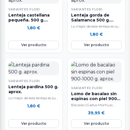
VARIANTES FLORI
VARIANTES FLORI
Lenteja castellana
Lenteja gorda de
pequeña. 500 g.
Salamanca 500 g.
aprox.
aprox.
Lo mejor de este lenteja es su
1,80
€
textura cremosa, muy
1,80
€
agradable y suave, ideal para…
Ver producto
Ver producto
VARIANTES FLORI
Lenteja pardina 500 g.
VARIANTES FLORI
aprox.
Lomo de bacalao sin
Lo mejor de este lenteja es su
espinas con piel 900-
textura cremosa, muy
1000 g. aprox.
Bacalao (Gadus Morhua)
1,80
€
agradable y suave, ideal para…
Pesca Extractiva Sostenible
39,95
€
con Sedales y Anzuelo muy
selecto sin piel ni…
Ver producto
Ver producto