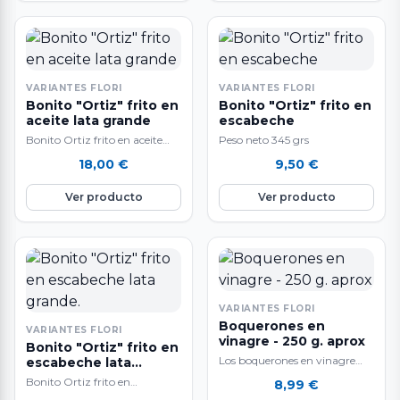
VARIANTES FLORI
VARIANTES FLORI
Bonito "Ortiz" frito en
Bonito "Ortiz" frito en
aceite lata grande
escabeche
Bonito Ortiz frito en aceite
Peso neto 345 grs
Peso neto de 720 g. Peso
18,00
€
9,50
€
escurrido de 520 g.
Ver producto
Ver producto
VARIANTES FLORI
Boquerones en
VARIANTES FLORI
vinagre - 250 g. aprox
Bonito "Ortiz" frito en
Los boquerones en vinagre
escabeche lata
grande.
entán elaborados con filetes de
Bonito Ortiz frito en
8,99
€
boquerón extra, al estilo
escabeche lata grande