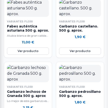
VARIANTES FLORI
VARIANTES FLORI
Fabes auténtica
Garbanzo castellano.
asturiana 500 g. aprox.
500 g. aprox.
Alubia blanca de gran calidad.
1,90
€
Fabes asturiana de Fabada de
11,00
€
carne jugosa que aportan
cremosidad…
Ver producto
Ver producto
VARIANTES FLORI
VARIANTES FLORI
Garbanzo lechoso de
Garbanzo pedrosillano
Granada 500 g. aprox
500 g. aprox.
Lo mejor de este garbanzo es
1,80
€
su textura cremosa, muy
2,15
€