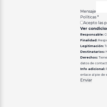
Mensaje
Políticas
*
Acepto las
p
Ver condicio
Responsable:
C
Finalidad:
Respo
Legitimación:
T
Destinatarios:
N
Derechos:
Tienes
datos de contact
Info adicional:
P
enlace al pie de 
Enviar