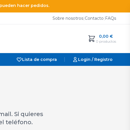
e pueden hacer pedidos.
Sobre nosotros
|
Contacto
|
FAQs
0,00
€
0 productos
|
Lista de compra
Login / Registro
ail. Si quieres
el teléfono.