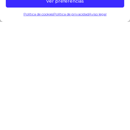
Ver preferencias
0
Política de cookies
Política de privacidad
Aviso legal
Info
Productos
Puestos
Lista compra
Mi cuenta
Suscríbete al boletín informativo
Suscríbete a nuestra lista de correo para recibir las
últimas novedades y promociones.
Suscribirme