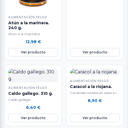
precios
desde
5,30 €
ALIMENTACIÓN FELGO
hasta
Atún a la marinera.
240 g.
15,95 €
Atún a la marinera.
12,98
€
Ver producto
Ver producto
ALIMENTACIÓN FELGO
Caracol a la riojana.
ALIMENTACIÓN FELGO
Caracoles cocidos en salsa a la
Caldo gallego. 310 g.
riojana. Elaborados con una
Caldo gallego
8,90
€
salsa de tomate un poco…
6,40
€
Ver producto
Ver producto