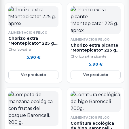
ALIMENTACIÓN FELGO
Chorizo extra
ALIMENTACIÓN FELGO
"Montepicato" 225 g.
Chorizo extra picante
aprox
Chorizo extra
"Montepicato" 225 g.
aprox
Chorizo extra picante
5,90
€
5,90
€
Ver producto
Ver producto
ALIMENTACIÓN FELGO
Confitura ecológica
de higo Baronceli -