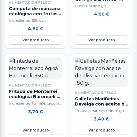
ALIMENTACIÓN FELGO
200g.
Confitura de higo
Compota de manzana
ecológica con frutas
4,60
€
del bosque Baronceli.
Ingredientes: 55% de
200 g.
manzana, 10% de arándano,
4,80
€
10% de mora, 5% de grosella, y
20%…
Ver producto
Ver producto
ALIMENTACIÓN FELGO
Fritada de Monterrei
ALIMENTACIÓN FELGO
ecológica Baronceli.
Galletas Mariñeiras
350 g.
Ingredientes: tomate, cebolla,
Daveiga con aceite de
pimiento verde, calabacín,
oliva virgen extra. 180
Tostas de pan seco, sin miga,
3,70
€
g.
berenjena, aceite de oliva
inspiradas en la receta que
3,40
€
virgen, sirope de ágave y…
utilizaban los marineros
para…
Ver producto
Ver producto