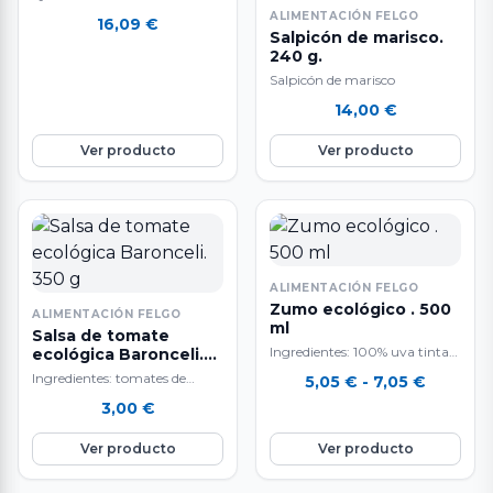
ALIMENTACIÓN FELGO
16,09
€
Salpicón de marisco.
240 g.
Salpicón de marisco
14,00
€
Ver producto
Ver producto
ALIMENTACIÓN FELGO
Zumo ecológico . 500
ALIMENTACIÓN FELGO
ml
Salsa de tomate
Ingredientes: 100% uva tinta
ecológica Baronceli.
350 g
mencía.
Ingredientes: tomates de
Rango
5,05
€
-
7,05
€
cultivo propio, cebolla, aceite
de
3,00
€
de oliva, sirope de ágave y sal.
precios:
Terra…
desde
Ver producto
Ver producto
5,05 €
hasta