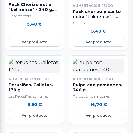
Pack Chorizo extra
ALIMENTACIÓN FELGO
"Lalinense" - 240 g.
Pack chorizo picante
aprox.
Chorizo extra
extra "Lalinense" -
240 g. aprox.
Chorizo
5,40
€
5,40
€
Ver producto
Ver producto
ALIMENTACIÓN FELGO
ALIMENTACIÓN FELGO
Perusiñas. Galletas.
Pulpo con gambones.
170 g.
240 g.
Las Perusiñas son unas
Pulpo con gambones
galletas artesanales gourmet
8,50
€
16,70
€
elaboradas en Lugo que
evocan sabores tradicionales
Ver producto
Ver producto
y…