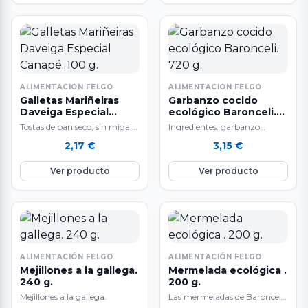
ALIMENTACIÓN FELGO
ALIMENTACIÓN FELGO
Galletas Mariñeiras
Garbanzo cocido
Daveiga Especial
ecológico Baronceli.
Canapé. 100 g.
720 g.
Tostas de pan seco, sin miga,
Ingredientes: garbanzo
inspiradas en la receta que
ecológico, agua y sal. Terra de
2,17
€
3,15
€
utilizaban los marineros
Baronceli está especializada
para…
en elaborar conservas de…
Ver producto
Ver producto
ALIMENTACIÓN FELGO
ALIMENTACIÓN FELGO
Mejillones a la gallega.
Mermelada ecológica .
240 g.
200 g.
Mejillones a la gallega.
Las mermeladas de Baronceli