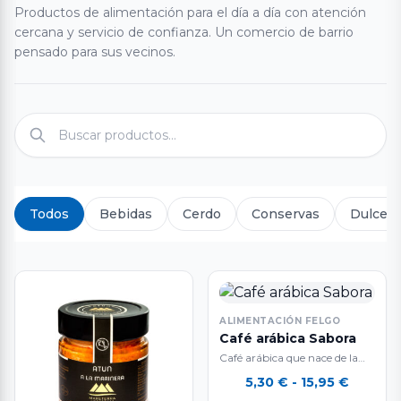
Productos de alimentación para el día a día con atención
cercana y servicio de confianza. Un comercio de barrio
pensado para sus vecinos.
Todos
Bebidas
Cerdo
Conservas
Dulces 
ALIMENTACIÓN FELGO
Café arábica Sabora
Café arábica que nace de la
mezcla de tres grandes cafés,
Rango
5,30
€
-
15,95
€
de Colombia, Brasil y…
de