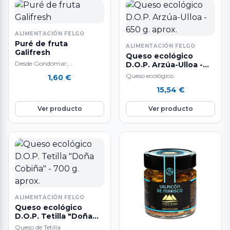
ALIMENTACIÓN FELGO
Puré de fruta
ALIMENTACIÓN FELGO
Galifresh
Queso ecológico
Desde Gondomar,
D.O.P. Arzúa-Ulloa -
Pontevedra, Galifresh elabora
650 g. aprox.
Queso ecológico
1,60
€
productos alimentarios
15,54
€
basados en frutas y verduras
frescas de alta…
Ver producto
Ver producto
ALIMENTACIÓN FELGO
Queso ecológico
D.O.P. Tetilla "Doña
Cobiña" - 700 g. aprox.
Queso de Tetilla