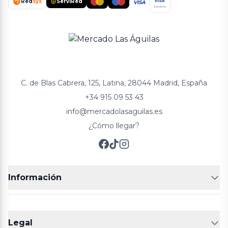
Red
sys
ServiRed
VISA
VISA
Electron
C. de Blas Cabrera, 125, Latina, 28044 Madrid, España
+34 915 09 53 43
info@mercadolasaguilas.es
¿Cómo llegar?
Información
FRUTERÍAS
CARNICERIAS
Legal
POLLERÍA