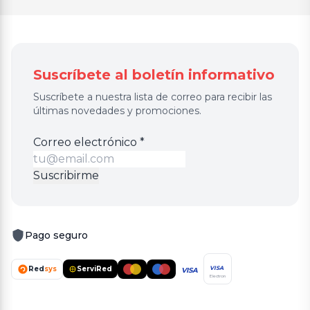
Suscríbete al boletín informativo
Suscríbete a nuestra lista de correo para recibir las
últimas novedades y promociones.
Correo
Correo electrónico
*
electrónico
Suscribirme
Pago seguro
Red
sys
ServiRed
VISA
VISA
Electron