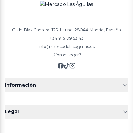
C. de Blas Cabrera, 125, Latina, 28044 Madrid, España
+34 915 09 53 43
info@mercadolasaguilas.es
¿Cómo llegar?
Información
FRUTERÍAS
CARNICERIAS
Legal
POLLERÍA
CHARCUTERIA
Aviso legal
Política de cookies