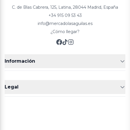
C. de Blas Cabrera, 125, Latina, 28044 Madrid, España
+34 915 09 53 43
info@mercadolasaguilas.es
¿Cómo llegar?
Información
FRUTERÍAS
CARNICERIAS
Legal
POLLERÍA
CHARCUTERIA
Aviso legal
Política de cookies
Política de privacidad
Términos y condiciones de compra