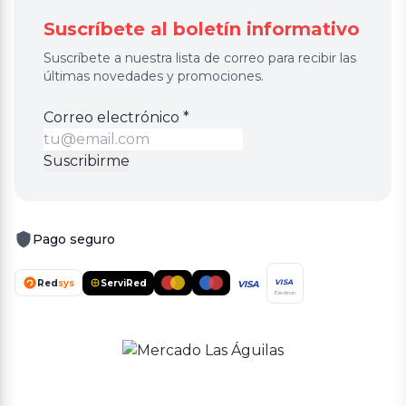
Suscríbete al boletín informativo
Suscríbete a nuestra lista de correo para recibir las
últimas novedades y promociones.
electrónico
Correo electrónico
*
electrónico
Correo
Suscribirme
Pago seguro
Red
sys
ServiRed
VISA
VISA
Electron