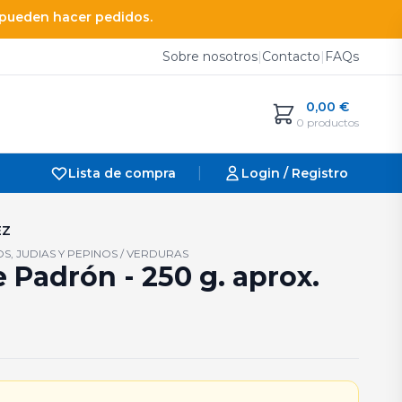
e pueden hacer pedidos.
Sobre nosotros
|
Contacto
|
FAQs
0,00
€
0 productos
|
Lista de compra
Login / Registro
EZ
OS, JUDIAS Y PEPINOS / VERDURAS
 Padrón - 250 g. aprox.