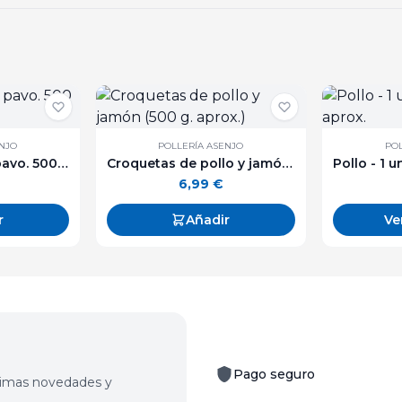
ENJO
POLLERÍA ASENJO
POL
Carne picada de pavo. 500 g. aprox.
Croquetas de pollo y jamón (500 g. aprox.)
6,99
€
r
Añadir
Ve
Pago seguro
últimas novedades y