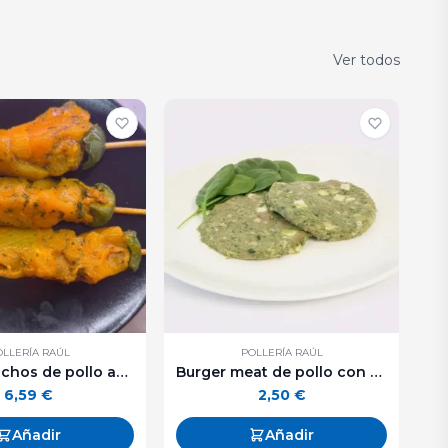
Ver todos
OLLERÍA RAÚL
POLLERÍA RAÚL
Pack 3 pinchos de pollo adobados
Burger meat de pollo con calabacín y queso. 125 g. aprox.
6,59
€
2,50
€
Añadir
Añadir