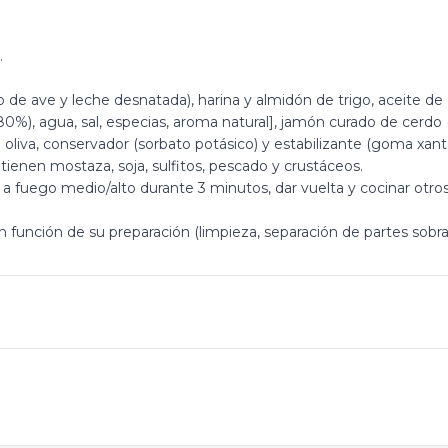
.
e ave y leche desnatada), harina y almidón de trigo, aceite de gi
%), agua, sal, especias, aroma natural], jamón curado de cerdo (
e oliva, conservador (sorbato potásico) y estabilizante (goma xant
ienen mostaza, soja, sulfitos, pescado y crustáceos.
 a fuego medio/alto durante 3 minutos, dar vuelta y cocinar otros 
 función de su preparación (limpieza, separación de partes sobran