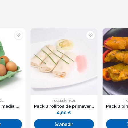
ÚL
POLLERÍA RAÚL
P
Huevos de corral - media docena
Pack 3 rollitos de primavera con pollo
4,80
€
r
Añadir