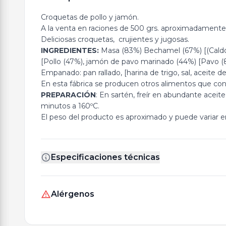
Croquetas de pollo y jamón.
A la venta en raciones de 500 grs. aproximadamente
Deliciosas croquetas, crujientes y jugosas.
INGREDIENTES:
Masa (83%) Bechamel (67%) [(Caldo d
[Pollo (47%), jamón de pavo marinado (44%) [Pavo (80
Empanado: pan rallado, [harina de trigo, sal, aceite d
En esta fábrica se producen otros alimentos que cont
PREPARACIÓN
: En sartén, freír en abundante aceite
minutos a 160ºC.
El peso del producto es aproximado y puede variar en
Especificaciones técnicas
Alérgenos