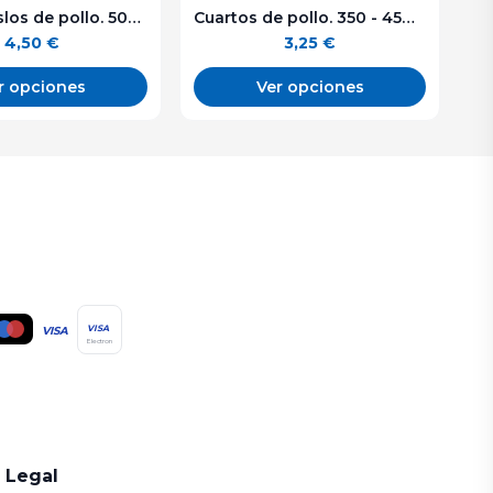
Contramuslos de pollo. 500 g. aprox.
Cuartos de pollo. 350 - 450 g. aprox.
4,50
€
3,25
€
r opciones
Ver opciones
VISA
VISA
Electron
Legal