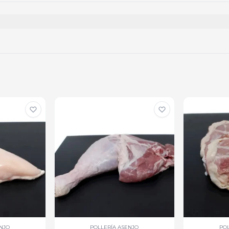
ENJO
POLLERÍA ASENJO
POL