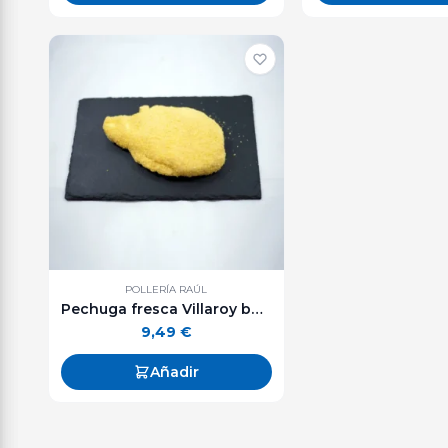
POLLERÍA RAÚL
Pechuga fresca Villaroy bandeja 500 g. aprox.
9,49
€
Añadir