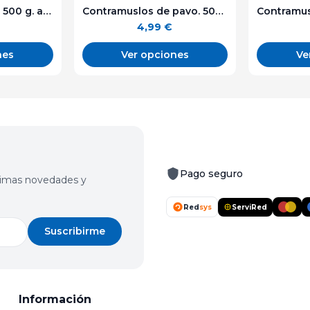
Pechuga de pollo. 500 g. aprox.
Contramuslos de pavo. 500 g. aprox.
4,99
€
nes
Ver opciones
Ve
Pago seguro
últimas novedades y
Red
sys
ServiRed
Suscribirme
Información