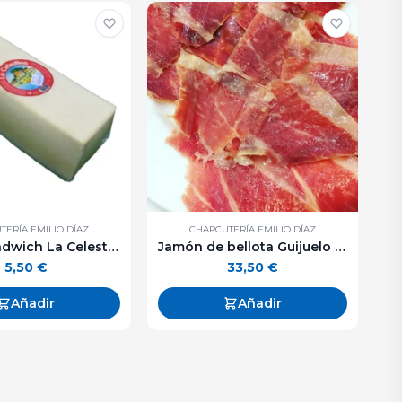
TERÍA EMILIO DÍAZ
CHARCUTERÍA EMILIO DÍAZ
Queso sandwich La Celestina - 250 g. aprox
Jamón de bellota Guijuelo - 250 g. aprox
5,50
€
33,50
€
Añadir
Añadir