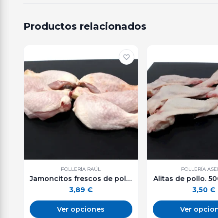
Productos relacionados
POLLERÍA RAÚL
POLLERÍA AS
Jamoncitos frescos de pollo. 600 g. aprox.
Alitas de pollo. 50
3,89
€
3,50
€
Ver opciones
Ver opcio