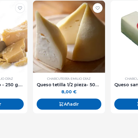
IO DÍAZ
CHARCUTERÍA EMILIO DÍAZ
CHARCU
Queso parmesano - 250 g. aprox.
Queso tetilla 1/2 pieza- 500 g. aprox.
8,00
€
r
Añadir