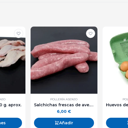
ENJO
POLLERÍA ASENJO
POL
0 g. aprox.
Salchichas frescas de ave. 500 g. aprox.
6,00
€
nes
Añadir