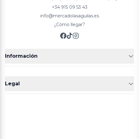
+34 915 09 53 43
info@mercadolasaguilas.es
¿Cómo llegar?
Información
FRUTERÍAS
CARNICERIAS
Legal
POLLERÍA
CHARCUTERIA
Aviso legal
Política de cookies
Política de privacidad
Términos y condiciones de compra