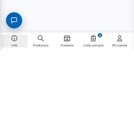
0
Info
Productos
Puestos
Lista compra
Mi cuenta
Suscríbete al boletín informativo
Suscríbete a nuestra lista de correo para recibir las
últimas novedades y promociones.