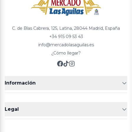
C. de Blas Cabrera, 125, Latina, 28044 Madrid, España
+34 915 09 53 43
info@mercadolasaguilas.es
¿Cómo llegar?
Información
FRUTERÍAS
CARNICERIAS
Legal
POLLERÍA
CHARCUTERIA
Aviso legal
Política de cookies